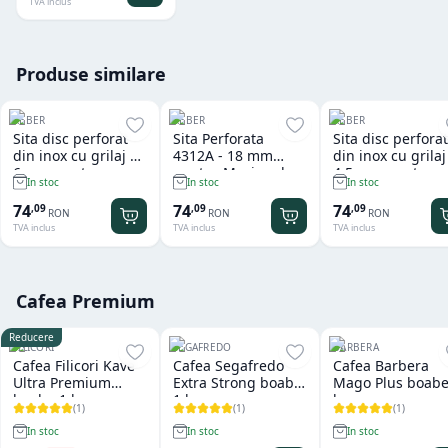
TVA inclus
Produse similare
REBER
REBER
REBER
Sita disc perforat
Sita Perforata
Sita disc perforat
din inox cu grilaj de
4312A - 18 mm
din inox cu grilaj
6 mm pentru
pentru Masina de
4.5 mm pentru
In stoc
In stoc
In stoc
Masina de Tocat
Tocat Carne Reber
Masina de Tocat
Reber 9501 N
9501 N
Reber 9501 N
74
74
74
,
09
,
09
,
09
RON
RON
RON
TVA inclus
TVA inclus
TVA inclus
Cafea Premium
Reducere
FILICORI
SEGAFREDO
BARBERA
Cafea Filicori Kave
Cafea Segafredo
Cafea Barbera
Ultra Premium
Extra Strong boabe
Mago Plus boabe
boabe 1 kg
1 kg
kg
(
1
)
(
1
)
(
1
)
In stoc
In stoc
In stoc