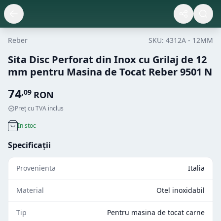
Reber
SKU:
4312A - 12MM
Sita Disc Perforat din Inox cu Grilaj de 12
mm pentru Masina de Tocat Reber 9501 N
74
,
09
RON
Preț cu TVA inclus
In stoc
Specificații
Provenienta
Italia
Material
Otel inoxidabil
Tip
Pentru masina de tocat carne