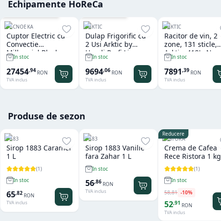
Echipamente HoReCa
Cu sistem de spalare
Garantie
36
luni
TECNOEKA
ARKTIC
ARKTIC
Cuptor Electric cu
Dulap Frigorific cu
Racitor de vin, 2
Convectie
2 Usi Arktic by
zone, 131 sticle,
Millennial Black
Hendi Profi Line
Arktic, 418L, Neg
In stoc
In stoc
In stoc
Mask Gastro 11 tavi
Seria 800 - 1.240 L
697x595x(H)175
x GN 1/1 Tecnoeka
27454
9694
7891
,
94
,
06
,
39
RON
RON
RON
TVA inclus
TVA inclus
TVA inclus
Produse de sezon
Reducere
1883
1883
RISTORA
Sirop 1883 Caramel
Sirop 1883 Vanilie
Crema de Cafea
1 L
fara Zahar 1 L
Rece Ristora 1 kg
(
1
)
(
1
)
In stoc
In stoc
In stoc
56
,
86
RON
TVA inclus
58
,
81
-
10
%
65
,
82
RON
52
,
91
TVA inclus
RON
TVA inclus