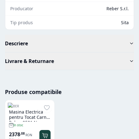
Producator
Reber S.r.l.
Tip produs
Sita
Descriere
Livrare & Returnare
Produse compatibile
REBER
Masina Electrica
pentru Tocat Carne
Reber 9501 N
In stoc
2378
,
08
RON