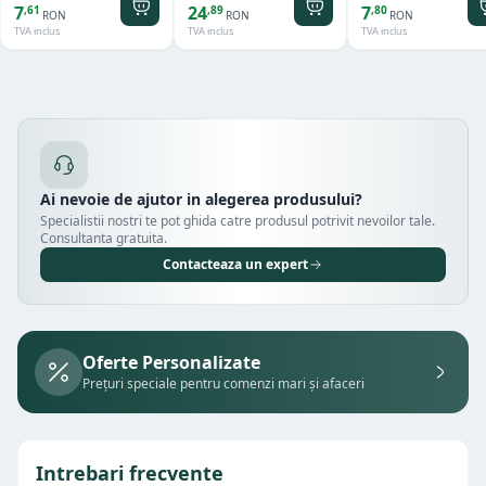
mm
7
24
7
,
61
,
89
,
80
RON
RON
RON
TVA inclus
TVA inclus
TVA inclus
Ai nevoie de ajutor in alegerea produsului?
Specialistii nostri te pot ghida catre produsul potrivit nevoilor tale.
Consultanta gratuita.
Contacteaza un expert
Oferte Personalizate
Prețuri speciale pentru comenzi mari și afaceri
Intrebari frecvente