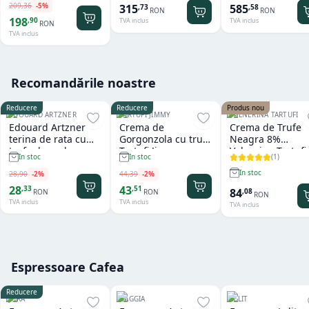
209
,
36
-
5
%
315
585
,
73
,
58
RON
RON
198
,
90
TVA inclus
TVA inclus
RON
TVA inclus
Recomandările noastre
Reducere
Reducere
Produs nou
EDOUARD ARTZNER
TARTUFI JIMMY
VALNERINA TARTUFI
Edouard Artzner
Crema de
Crema de Trufe
terina de rata cu
Gorgonzola cu trufe
Neagra 8%
trufe de padure
Tartufi Jimmy
Valnerina Tartufi
(
1
)
In stoc
In stoc
100g
500 gr
In stoc
28
,
90
-
2
%
44
,
39
-
2
%
28
43
,
33
,
51
84
,
08
RON
RON
RON
TVA inclus
TVA inclus
TVA inclus
Espressoare Cafea
Reducere
JURA
GAGGIA
LELIT