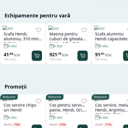
Echipamente pentru vară
HENDI
HENDI
HENDI
Scafa Hendi,
Masina pentru
Scafa aluminiu
aluminiu, 310 mm,
cuburi de gheata
Hendi capacitate
0.65 litri
Arktic, 12kg/24h
L
In stoc
In stoc
In stoc
41
921
91
,
04
,
79
,
61
RON
RON
RON
TVA inclus
TVA inclus
TVA inclus
Promoții
Reducere
Reducere
Reducere
HENDI
HENDI
HENDI
Cos servire chips-
Cos pentru servire
Cos servire, meta
uri Hendi
paine, Hendi, Gri,
Hendi, Argintiu,
Polipropilena,
310x125x55(h)m
In stoc
In stoc
In stoc
design impletit tip
ratan, ø370x(h)120
30
,
56
-
75
%
94
,
07
-
74
%
27
,
03
-
71
%