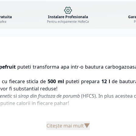
ratuita
Instalare Profesionala
Gara
cafea
Pentru echipamente HoReCa
P
pefruit
puteti transforma apa intr-o bautura carbogazoasa 
 cu fiecare sticla de
500 ml
puteti prepara
12 l
de bautura
vor fi substantial reduse!
enetic
si
sirop din fructoza de porumb
(HFCS). In plus acestea 
utine calorii in fiecare pahar!
▼
Citește mai mult