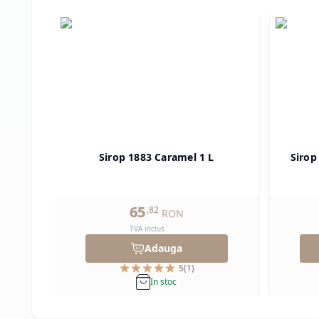
Sirop 1883 Caramel 1 L
Sirop
65
,
82
RON
TVA inclus
Adauga
5
(
1
)
In stoc