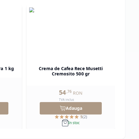
ra 1 kg
Crema de Cafea Rece Musetti
Pu
Cremosito 500 gr
54
,
76
RON
TVA inclus
Adauga
5
(
2
)
In stoc