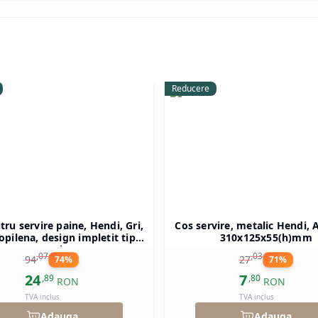
Reducere
tru servire paine, Hendi, Gri,
Cos servire, metalic Hendi, A
opilena, design impletit tip
310x125x55(h)mm
atan, ø370x(h)120 mm
,
07
,
03
94
27
74
%
71
%
24
7
,
89
,
80
RON
RON
TVA inclus
TVA inclus
Adauga
Adauga