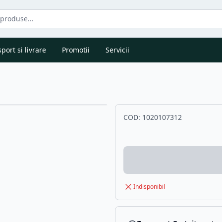
port si livrare
Promotii
Servicii
COD:
1020107312
Indisponibil