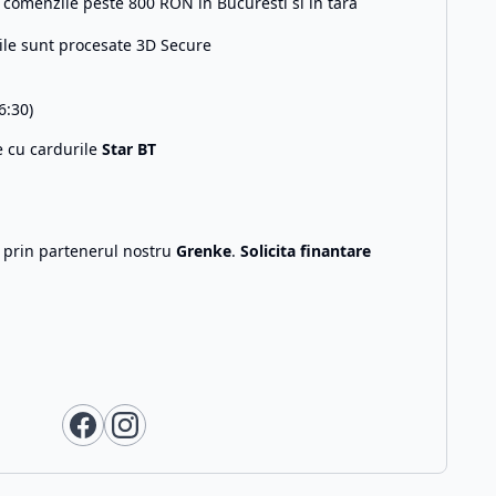
comenzile peste 800 RON in Bucuresti si in tara
ile sunt procesate 3D Secure
6:30)
e cu cardurile
Star BT
g prin partenerul nostru
Grenke
.
Solicita finantare