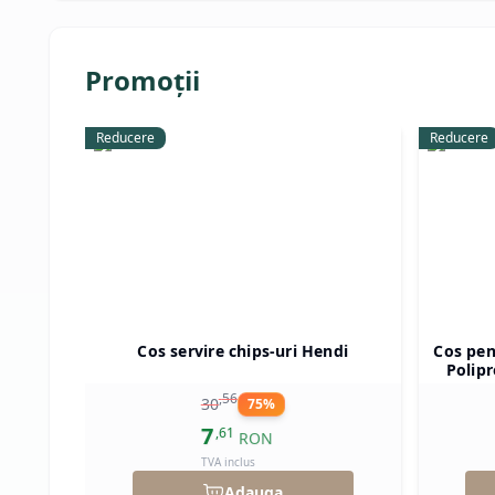
Promoții
Reducere
Reducere
Cos servire chips-uri Hendi
Cos pen
Polipr
r
,
56
30
75
%
7
,
61
RON
TVA inclus
Adauga