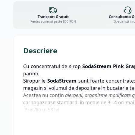
Transport Gratuit
Consultanta G
Pentru comenzi peste 800 RON
Specialisti in 
Descriere
Cu concentratul de sirop
SodaStream Pink Gra
parinti.
Siropurile
SodaStream
sunt foarte concentrate:
magazin si volumul de depozitare in bucataria ta 
Acestea nu contin
alergeni,
organisme modificate g
carbogazoase standard: in medie de 3 - 4 ori mai p
Pret/litru: 58 lei