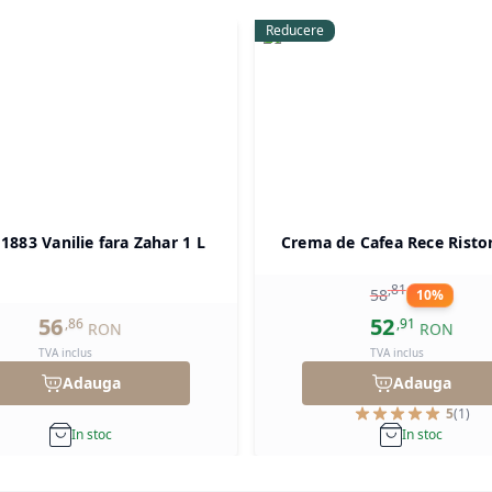
Reducere
 1883 Vanilie fara Zahar 1 L
Crema de Cafea Rece Risto
,
81
58
10
%
56
52
,
86
,
91
RON
RON
TVA inclus
TVA inclus
Adauga
Adauga
5
(
1
)
In stoc
In stoc