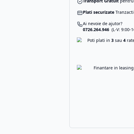
Transport Gratuit
pentru 
Plati securizate
Tranzacti
Ai nevoie de ajutor?
0726.264.946
(L-V: 9:00-1
Poti plati in
3
sau
4
rat
Finantare in leasin