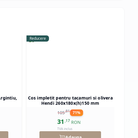
Reducere
Reducer
rgintiu,
Cos impletit pentru tacamuri si olivera
Semn 
Hendi 260x180x(h)150 mm
telefo
,
81
105
71
%
31
,
17
RON
TVA inclus
Adauga