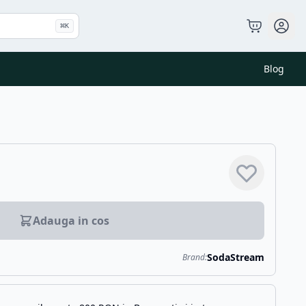
⌘
K
Blog
Adauga in cos
SodaStream
Brand: