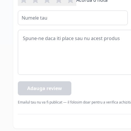
Acorda o nota
Adauga review
Emailul tau nu va fi publicat — il folosim doar pentru a verifica achizit