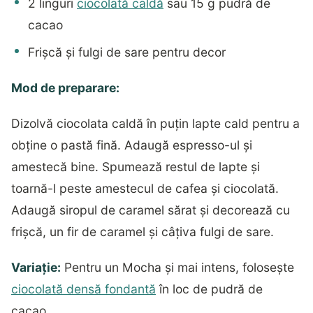
2 linguri
ciocolată caldă
sau 15 g pudră de
cacao
Frișcă și fulgi de sare pentru decor
Mod de preparare:
Dizolvă ciocolata caldă în puțin lapte cald pentru a
obține o pastă fină. Adaugă espresso-ul și
amestecă bine. Spumează restul de lapte și
toarnă-l peste amestecul de cafea și ciocolată.
Adaugă siropul de caramel sărat și decorează cu
frișcă, un fir de caramel și câțiva fulgi de sare.
Variație:
Pentru un Mocha și mai intens, folosește
ciocolată densă fondantă
în loc de pudră de
cacao.