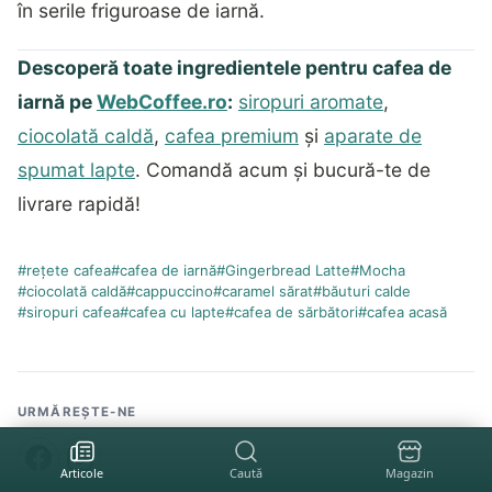
în serile friguroase de iarnă.
Descoperă toate ingredientele pentru cafea de
iarnă pe
WebCoffee.ro
:
siropuri aromate
,
ciocolată caldă
,
cafea premium
și
aparate de
spumat lapte
. Comandă acum și bucură-te de
livrare rapidă!
#
rețete cafea
#
cafea de iarnă
#
Gingerbread Latte
#
Mocha
#
ciocolată caldă
#
cappuccino
#
caramel sărat
#
băuturi calde
#
siropuri cafea
#
cafea cu lapte
#
cafea de sărbători
#
cafea acasă
URMĂREȘTE-NE
Articole
Caută
Magazin