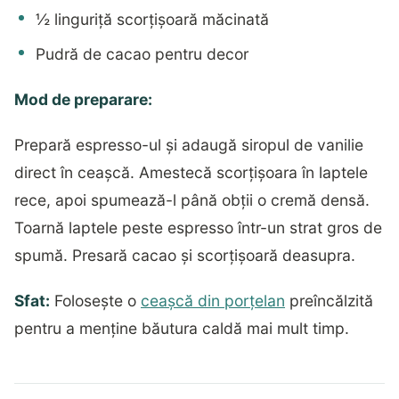
½ linguriță scorțișoară măcinată
Pudră de cacao pentru decor
Mod de preparare:
Prepară espresso-ul și adaugă siropul de vanilie
direct în ceașcă. Amestecă scorțișoara în laptele
rece, apoi spumează-l până obții o cremă densă.
Toarnă laptele peste espresso într-un strat gros de
spumă. Presară cacao și scorțișoară deasupra.
Sfat:
Folosește o
ceașcă din porțelan
preîncălzită
pentru a menține băutura caldă mai mult timp.