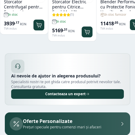
Storcator
Storcator Electric
Blender Perform
Centrifugal pentru
pentru Citrice
cu Protectie Foni
Fructe si Legume
FreshMark™
Hamilton Beach
(
1
)
In stoc furnizor
In stoc
Hendi
Hamilton Beach
Summit® Edge
In stoc
11418
3939
,
05
,
17
RON
RON
TVA inclus
TVA inclus
5169
,
31
RON
TVA inclus
Ai nevoie de ajutor in alegerea produsului?
Specialistii nostri te pot ghida catre produsul potrivit nevoilor tale.
Consultanta gratuita.
Contacteaza un expert
Oferte Personalizate
Prețuri speciale pentru comenzi mari și afaceri