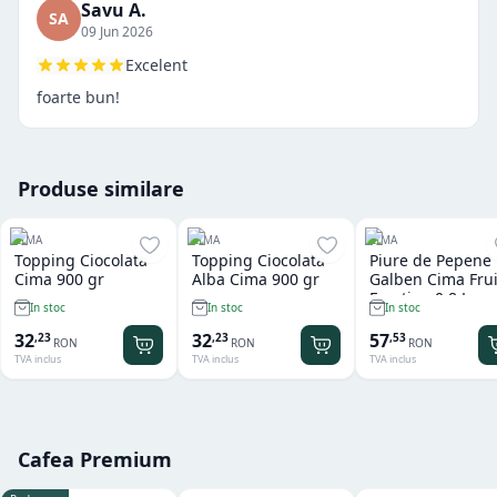
Savu A.
SA
09 Jun 2026
Excelent
foarte bun!
Produse similare
CIMA
CIMA
CIMA
Topping Ciocolata
Topping Ciocolata
Piure de Pepene
Cima 900 gr
Alba Cima 900 gr
Galben Cima Frui
Emotion 0.8 L
In stoc
In stoc
In stoc
32
32
57
,
23
,
23
,
53
RON
RON
RON
TVA inclus
TVA inclus
TVA inclus
Cafea Premium