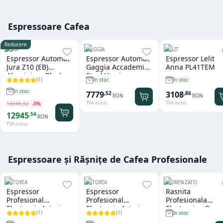
Espressoare Cafea
Reducere
JURA
GAGGIA
LELIT
Espressor Automat
Espressor Automat
Espressor Lelit
Jura Z10 (EB)
Gaggia Accademia
Anna PL41TEM
Aluminium Black
Steel Version
(
1
)
In stoc
In stoc
In stoc
7779
3108
,
52
,
86
RON
RON
TVA inclus
TVA inclus
13345
,
92
-
3
%
12945
,
54
RON
TVA inclus
Espressoare și Rășnițe de Cafea Profesionale
ASTORIA
ASTORIA
FIORENZATO
Espressor
Espressor
Rasnita
Profesional
Profesional
Profesionala
Electronic Astoria
Electronic Astoria
Electronica On
(
1
)
(
1
)
In stoc
Tanya R SAE 2
Forma SAE Black 2
Demand Fiorenz