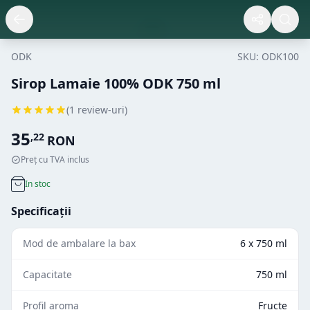
ODK
SKU:
ODK100
Sirop Lamaie 100% ODK 750 ml
(
1
review-uri)
35
,
22
RON
Preț cu TVA inclus
In stoc
Specificații
Mod de ambalare la bax
6 x 750 ml
Capacitate
750 ml
Profil aroma
Fructe