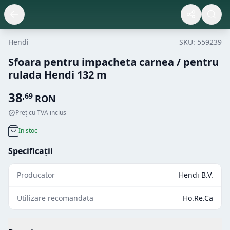
Hendi
SKU:
559239
Sfoara pentru impacheta carnea / pentru
rulada Hendi 132 m
38
,
69
RON
Preț cu TVA inclus
In stoc
Specificații
Producator
Hendi B.V.
Utilizare recomandata
Ho.Re.Ca