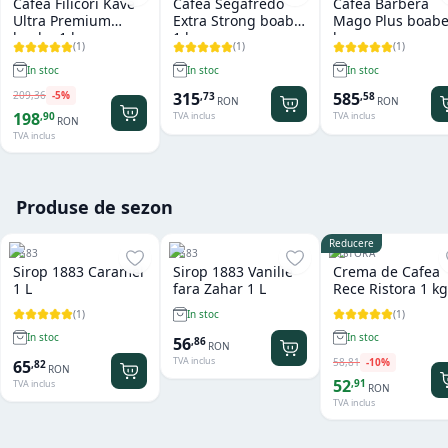
Cafea Filicori Kave
Cafea Segafredo
Cafea Barbera
Ultra Premium
Extra Strong boabe
Mago Plus boabe
boabe 1 kg
1 kg
kg
(
1
)
(
1
)
(
1
)
In stoc
In stoc
In stoc
209
,
36
-
5
%
315
585
,
73
,
58
RON
RON
198
,
90
TVA inclus
TVA inclus
RON
TVA inclus
Produse de sezon
Reducere
1883
1883
RISTORA
Sirop 1883 Caramel
Sirop 1883 Vanilie
Crema de Cafea
1 L
fara Zahar 1 L
Rece Ristora 1 kg
(
1
)
(
1
)
In stoc
In stoc
In stoc
56
,
86
RON
TVA inclus
58
,
81
-
10
%
65
,
82
RON
52
,
91
TVA inclus
RON
TVA inclus