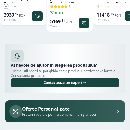
Fructe si Legume
FreshMark™
Hamilton Beach
(
1
)
In stoc furnizor
In stoc
Hendi
Hamilton Beach
Summit® Edge
In stoc
11418
3939
,
05
,
17
RON
RON
TVA inclus
TVA inclus
5169
,
31
RON
TVA inclus
Ai nevoie de ajutor in alegerea produsului?
Specialistii nostri te pot ghida catre produsul potrivit nevoilor tale.
Consultanta gratuita.
Contacteaza un expert
Oferte Personalizate
Prețuri speciale pentru comenzi mari și afaceri