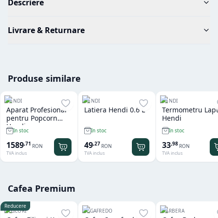
Descriere
Livrare & Returnare
Produse similare
HENDI
HENDI
HENDI
Aparat Profesional
Latiera Hendi 0.6 L
Termometru Lap
pentru Popcorn
Hendi
Hendi
In stoc
In stoc
In stoc
1589
49
33
,
71
,
27
,
98
RON
RON
RON
TVA inclus
TVA inclus
TVA inclus
Cafea Premium
Reducere
FILICORI
SEGAFREDO
BARBERA