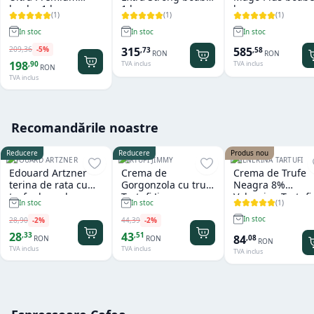
boabe 1 kg
1 kg
kg
(
1
)
(
1
)
(
1
)
In stoc
In stoc
In stoc
209
,
36
-
5
%
315
585
,
73
,
58
RON
RON
198
,
90
TVA inclus
TVA inclus
RON
TVA inclus
Recomandările noastre
Reducere
Reducere
Produs nou
EDOUARD ARTZNER
TARTUFI JIMMY
VALNERINA TARTUFI
Edouard Artzner
Crema de
Crema de Trufe
terina de rata cu
Gorgonzola cu trufe
Neagra 8%
trufe de padure
Tartufi Jimmy
Valnerina Tartufi
(
1
)
In stoc
In stoc
100g
500 gr
In stoc
28
,
90
-
2
%
44
,
39
-
2
%
28
43
,
33
,
51
84
,
08
RON
RON
RON
TVA inclus
TVA inclus
TVA inclus