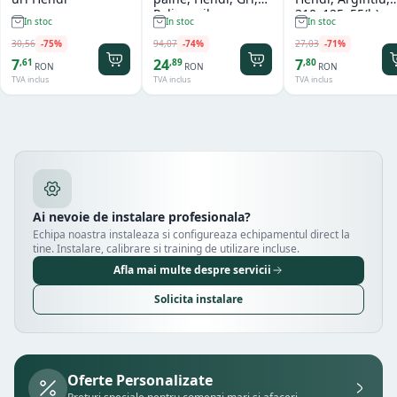
Polipropilena,
310x125x55(h)m
In stoc
In stoc
In stoc
design impletit tip
ratan, ø370x(h)120
30
,
56
-
75
%
94
,
07
-
74
%
27
,
03
-
71
%
mm
7
24
7
,
61
,
89
,
80
RON
RON
RON
TVA inclus
TVA inclus
TVA inclus
Ai nevoie de instalare profesionala?
Echipa noastra instaleaza si configureaza echipamentul direct la
tine. Instalare, calibrare si training de utilizare incluse.
Afla mai multe despre servicii
Solicita instalare
Oferte Personalizate