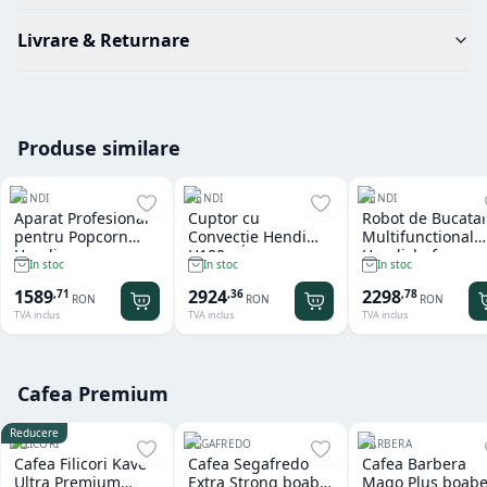
Livrare & Returnare
Produse similare
HENDI
HENDI
HENDI
Aparat Profesional
Cuptor cu
Robot de Bucatar
pentru Popcorn
Convecție Hendi
Multifunctional
Hendi
H100
Hendichef
In stoc
In stoc
In stoc
1589
2924
2298
,
71
,
36
,
78
RON
RON
RON
TVA inclus
TVA inclus
TVA inclus
Cafea Premium
Reducere
FILICORI
SEGAFREDO
BARBERA
Cafea Filicori Kave
Cafea Segafredo
Cafea Barbera
Ultra Premium
Extra Strong boabe
Mago Plus boabe