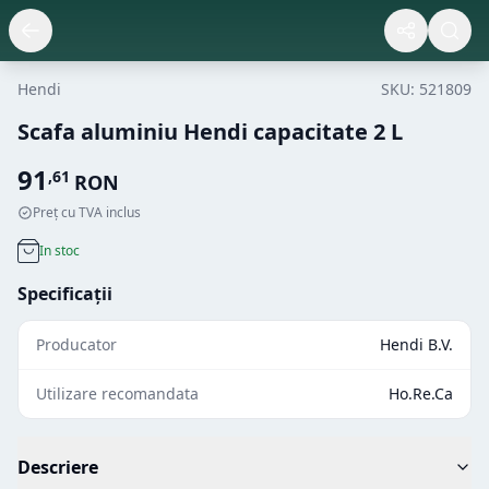
Hendi
SKU:
521809
Scafa aluminiu Hendi capacitate 2 L
91
,
61
RON
Preț cu TVA inclus
In stoc
Specificații
Producator
Hendi B.V.
Utilizare recomandata
Ho.Re.Ca
Descriere