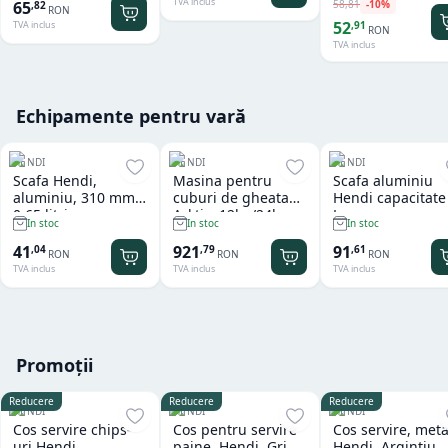
TVA inclus
58
,
81
-
10
%
65
,
82
RON
52
,
91
TVA inclus
RON
TVA inclus
Echipamente pentru vară
HENDI
HENDI
HENDI
Scafa Hendi,
Masina pentru
Scafa aluminiu
aluminiu, 310 mm,
cuburi de gheata
Hendi capacitate
0.65 litri
Arktic, 12kg/24h
L
In stoc
In stoc
In stoc
41
921
91
,
04
,
79
,
61
RON
RON
RON
TVA inclus
TVA inclus
TVA inclus
Promoții
Reducere
Reducere
Reducere
HENDI
HENDI
HENDI
Cos servire chips-
Cos pentru servire
Cos servire, meta
uri Hendi
paine, Hendi, Gri,
Hendi, Argintiu,