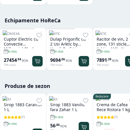
Echipamente HoReCa
Cu sistem de spalare
Garantie
36
luni
TECNOEKA
ARKTIC
ARKTIC
Cuptor Electric cu
Dulap Frigorific cu
Racitor de vin, 2
Convectie
2 Usi Arktic by
zone, 131 sticle,
Millennial Black
Hendi Profi Line
Arktic, 418L, Neg
In stoc
In stoc
In stoc
Mask Gastro 11 tavi
Seria 800 - 1.240 L
697x595x(H)175
x GN 1/1 Tecnoeka
27454
9694
7891
,
94
,
06
,
39
RON
RON
RON
TVA inclus
TVA inclus
TVA inclus
Produse de sezon
Reducere
1883
1883
RISTORA
Sirop 1883 Caramel
Sirop 1883 Vanilie
Crema de Cafea
1 L
fara Zahar 1 L
Rece Ristora 1 kg
(
1
)
(
1
)
In stoc
In stoc
In stoc
56
,
86
RON