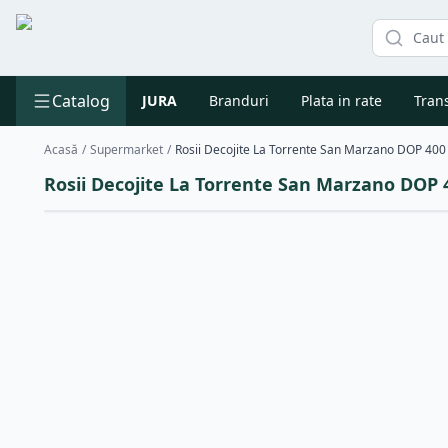
Catalog
JURA
Branduri
Plata in rate
Trans
Acasă
/
Supermarket
/
Rosii Decojite La Torrente San Marzano DOP 400
Rosii Decojite La Torrente San Marzano DOP 