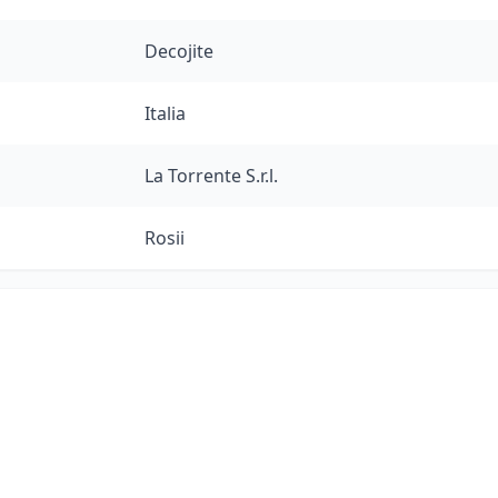
Decojite
Italia
La Torrente S.r.l.
Rosii