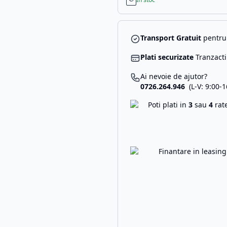
Transport Gratuit
pentru 
Plati securizate
Tranzacti
Ai nevoie de ajutor?
0726.264.946
(L-V: 9:00-1
Poti plati in
3
sau
4
rat
Finantare in leasin