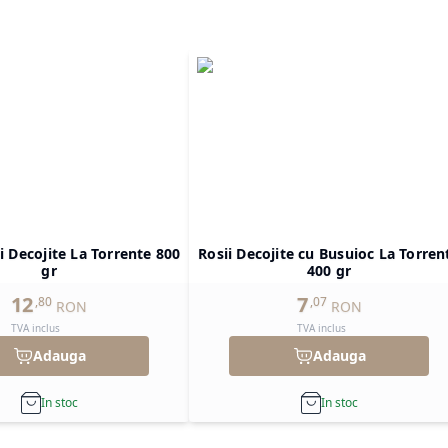
gi Decojite La Torrente 800
Rosii Decojite cu Busuioc La Torren
gr
400 gr
12
7
,
80
,
07
RON
RON
TVA inclus
TVA inclus
Adauga
Adauga
In stoc
In stoc