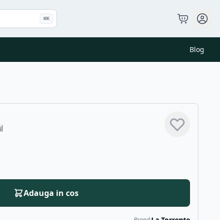
⌘
K
Blog
ul
Adauga in cos
La Torrente
Brand: