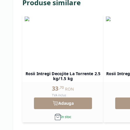
Produse similare
Rosii Intregi Decojite La Torrente 2.5
Rosii Intre
kg/1.5 kg
33
,
70
RON
TVA inclus
Adauga
In stoc