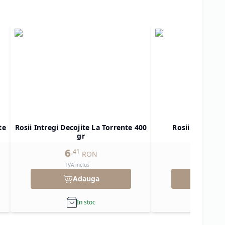
te
Rosii Intregi Decojite La Torrente 400
Rosii Decojite 
gr
6
36
,
41
,
22
RON
TVA inclus
TVA inclu
Adauga
Ad
In stoc
In