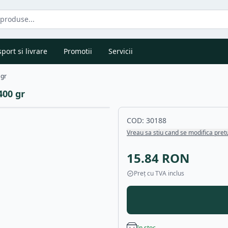
port si livrare
Promotii
Servicii
 gr
400 gr
COD:
30188
Vreau sa stiu cand se modifica pret
15.84
RON
Preț cu TVA inclus
In stoc