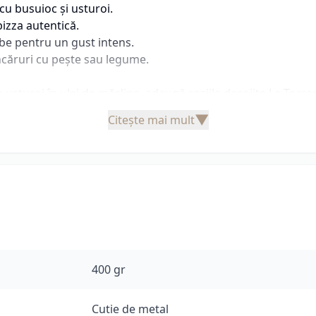
 cu busuioc și usturoi.
pizza autentică.
be pentru un gust intens.
ncăruri cu pește sau legume.
 de usturoi în ulei de măsline, adaugă roșiile decojite La T
inute. Servește-l peste paste al dente și presară parmezan ra
▼
Citește mai mult
400 gr
Cutie de metal