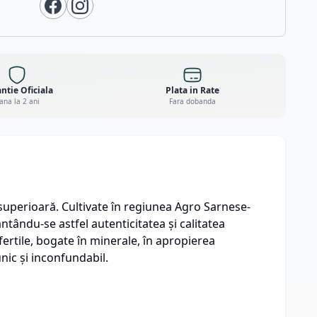
ntie Oficiala
Plata in Rate
ana la 2 ani
Fara dobanda
 superioară. Cultivate în regiunea Agro Sarnese-
ntându-se astfel autenticitatea și calitatea
 fertile, bogate în minerale, în apropierea
nic și inconfundabil.