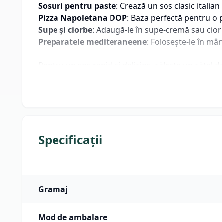
Sosuri pentru paste
: Crează un sos clasic italian
Pizza Napoletana DOP
: Baza perfectă pentru o 
Supe și ciorbe
: Adaugă-le în supe-cremă sau cior
Preparatele mediteraneene
: Folosește-le în mâ
Pentru un sos rapid și delicios, călește un cățel
piper și busuioc proaspăt, și fierbe timp de 10 m
Specificații
Gramaj
Mod de ambalare