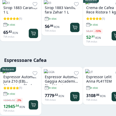
Reducere
1883
1883
RISTORA
Sirop 1883 Caramel
Sirop 1883 Vanilie
Crema de Cafea
1 L
fara Zahar 1 L
Rece Ristora 1 kg
(
1
)
(
1
)
In stoc
In stoc
In stoc
56
,
86
RON
TVA inclus
58
,
81
-
10
%
65
,
82
RON
52
,
91
TVA inclus
RON
TVA inclus
Espressoare Cafea
Reducere
JURA
GAGGIA
LELIT
Espressor Automat
Espressor Automat
Espressor Lelit
Jura Z10 (EB)
Gaggia Accademia
Anna PL41TEM
Aluminium Black
Steel Version
(
1
)
In stoc
In stoc
In stoc
7779
3108
,
52
,
86
RON
RON
TVA inclus
TVA inclus
13345
,
92
-
3
%
12945
,
54
RON
TVA inclus