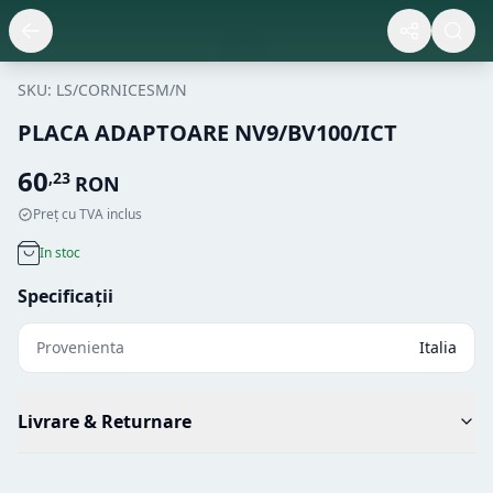
SKU:
LS/CORNICESM/N
PLACA ADAPTOARE NV9/BV100/ICT
60
,
23
RON
Preț cu TVA inclus
In stoc
Specificații
Provenienta
Italia
Livrare & Returnare