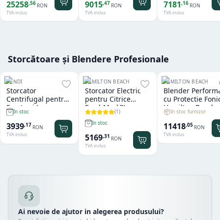
25258
9015
7181
,
56
,
47
,
16
RON
RON
RON
TVA inclus
TVA inclus
TVA inclus
Storcătoare și Blendere Profesionale
HENDI
HAMILTON BEACH
HAMILTON BEACH
Storcator
Storcator Electric
Blender Perform
Centrifugal pentru
pentru Citrice
cu Protectie Foni
Fructe si Legume
FreshMark™
Hamilton Beach
(
1
)
In stoc furnizor
In stoc
Hendi
Hamilton Beach
Summit® Edge
In stoc
11418
3939
,
05
,
17
RON
RON
TVA inclus
TVA inclus
5169
,
31
RON
TVA inclus
Ai nevoie de ajutor in alegerea produsului?