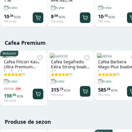
1 M
APA NECTA
In stoc
In stoc
In stoc
10
8
10
,
36
,
08
,
15
RON
RON
RON
TVA inclus
TVA inclus
TVA inclus
Cafea Premium
Reducere
FILICORI
SEGAFREDO
BARBERA
Cafea Filicori Kave
Cafea Segafredo
Cafea Barbera
Ultra Premium
Extra Strong boabe
Mago Plus boabe
boabe 1 kg
1 kg
kg
(
1
)
(
1
)
(
1
)
In stoc
In stoc
In stoc
209
,
36
-
5
%
315
585
,
73
,
58
RON
RON
198
,
90
TVA inclus
TVA inclus
RON
TVA inclus
Produse de sezon