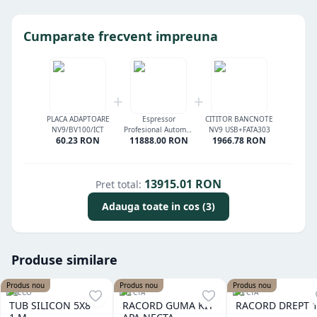
Cumparate frecvent impreuna
+
+
PLACA ADAPTOARE
Espressor
CITITOR BANCNOTE
NV9/BV100/ICT
Profesional Automat
NV9 USB+FATA303
60.23
RON
11888.00
RON
1966.78
RON
Saeco Phedra Evo
Espresso Black 9 gr
13915.01
RON
Pret total:
Adauga toate in cos (3)
Produse similare
Produs nou
Produs nou
Produs nou
SAECO
NECTA
NECTA
TUB SILICON 5X8 -
RACORD GUMA KIT
RACORD DREPT 1