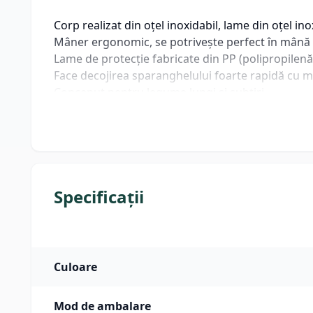
Corp realizat din oțel inoxidabil, lame din oțel ino
Mâner ergonomic, se potrivește perfect în mână p
Lame de protecție fabricate din PP (polipropilenă
Face decojirea sparanghelului foarte rapidă cu m
Conceput pentru legume lungi și subțiri
Poate fi spălat în mașina de spălat vase
Lungime lama: 43 mm
Lungime maner: 100 mm
Dimensiuni: 200 x 50 x (H)30 mm
Greutate bruta: 0.1 kg
Greutate neta: 0.09 kg
Specificații
Culoare
Mod de ambalare