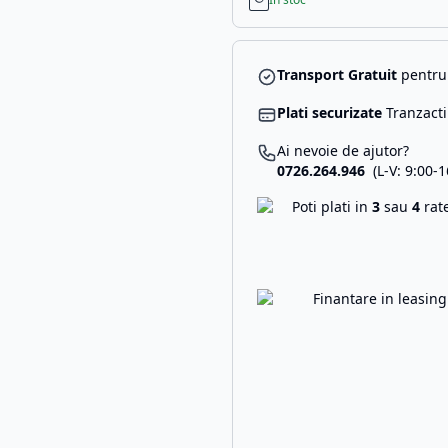
Transport Gratuit
pentru 
Plati securizate
Tranzacti
Ai nevoie de ajutor?
0726.264.946
(L-V: 9:00-1
Poti plati in
3
sau
4
rat
Finantare in leasin