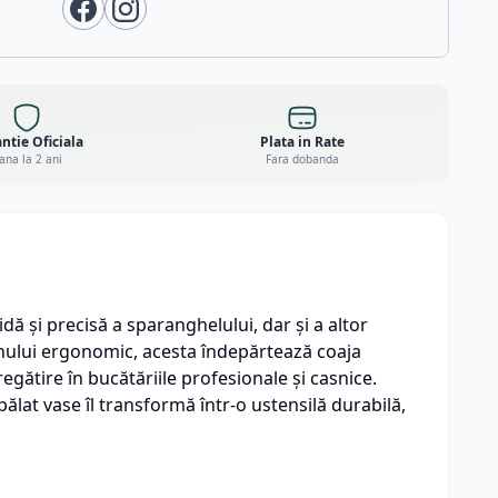
ntie Oficiala
Plata in Rate
ana la 2 ani
Fara dobanda
ă și precisă a sparanghelului, dar și a altor
ignului ergonomic, acesta îndepărtează coaja
gătire în bucătăriile profesionale și casnice.
pălat vase îl transformă într-o ustensilă durabilă,