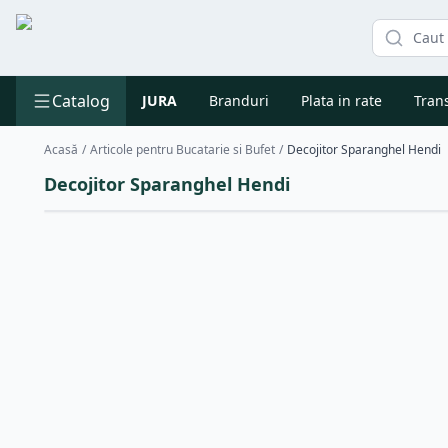
Catalog
JURA
Branduri
Plata in rate
Trans
Acasă
/
Articole pentru Bucatarie si Bufet
/
Decojitor Sparanghel Hendi
Decojitor Sparanghel Hendi