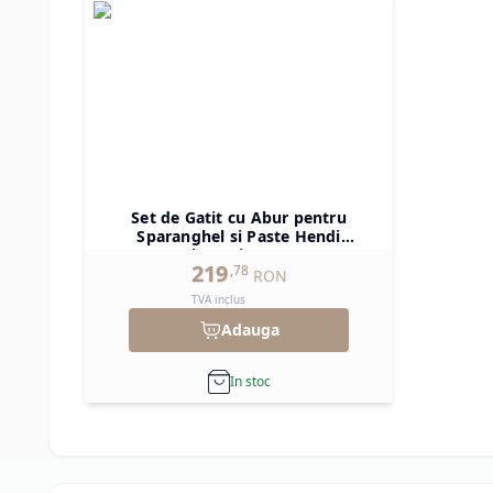
Set de Gatit cu Abur pentru
Sparanghel si Paste Hendi
Dimensiune XL
219
,
78
RON
TVA inclus
Adauga
In stoc