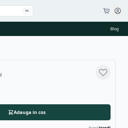
⌘
K
Blog
ul
Adauga in cos
Hendi
Brand: