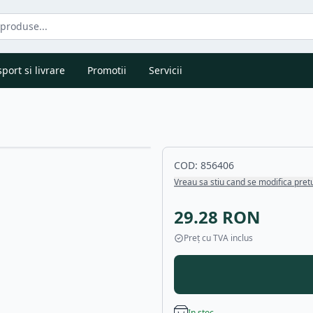
port si livrare
Promotii
Servicii
COD:
856406
Vreau sa stiu cand se modifica pret
29.28
RON
Preț cu TVA inclus
In stoc