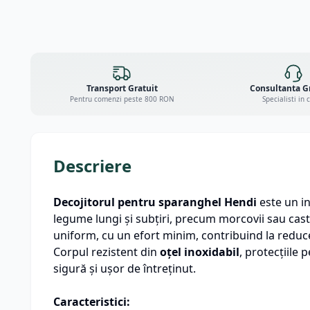
Transport Gratuit
Consultanta G
Pentru comenzi peste 800 RON
Specialisti in 
Descriere
Decojitorul pentru sparanghel
Hendi
este un in
legume lungi și subțiri, precum morcovii sau cast
uniform, cu un efort minim, contribuind la reduce
Corpul rezistent din
oțel inoxidabil
, protecțiile 
sigură și ușor de întreținut.
Caracteristici: