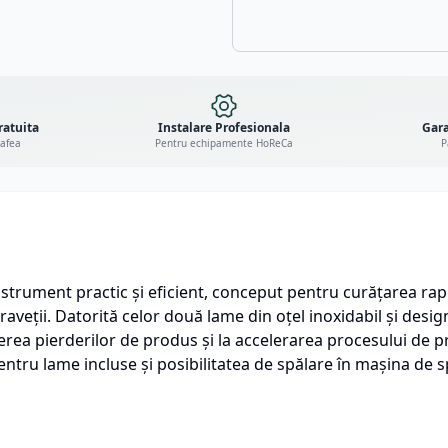
ratuita
Instalare Profesionala
Gara
cafea
Pentru echipamente HoReCa
P
strument practic și eficient, conceput pentru curățarea rapid
raveții. Datorită celor două lame din oțel inoxidabil și des
rea pierderilor de produs și la accelerarea procesului de pre
pentru lame incluse și posibilitatea de spălare în mașina de s