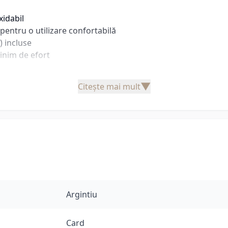
xidabil
entru o utilizare confortabilă
) incluse
inim de efort
▼
Citește mai mult
Argintiu
Card