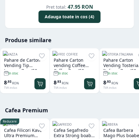
47.95
RON
Pret total:
Adauga toate in cos (4)
Produse similare
LAVAZZA
COFFEE COFFEE
TOSTERIA ITALIANA
Pahare de Carton
Pahare Carton
Pahare Carton
Vending Tip
vending Coffee
Vending Tosteria
Lavazza 7 oz (50
Coffee 7 oz (50
Italiana 7 oz (50
In stoc
In stoc
In stoc
buc/set)
buc/set)
buc/set)
8
8
8
,
93
,
93
,
93
RON
RON
RON
TVA inclus
TVA inclus
TVA inclus
Cafea Premium
Reducere
FILICORI
SEGAFREDO
BARBERA
Cafea Filicori Kave
Cafea Segafredo
Cafea Barbera
Ultra Premium
Extra Strong boabe
Mago Plus boabe