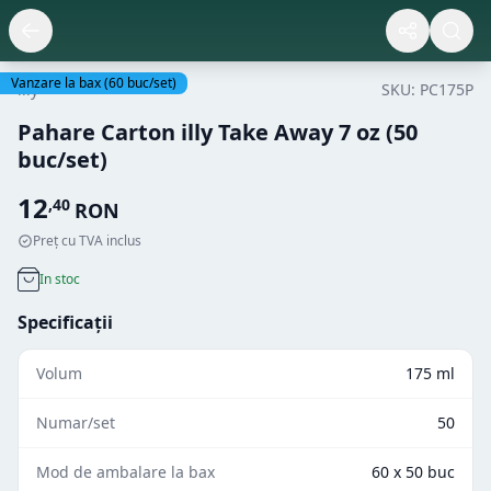
Vanzare la bax
(
60
buc/set)
illy
SKU:
PC175P
Pahare Carton illy Take Away 7 oz (50
buc/set)
12
,
40
RON
Preț cu TVA inclus
In stoc
Specificații
Volum
175 ml
Numar/set
50
Mod de ambalare la bax
60 x 50 buc