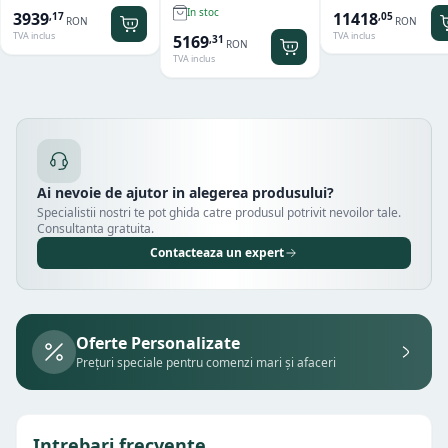
Titan
In stoc
11418
3939
,
05
,
17
RON
RON
TVA inclus
TVA inclus
5169
,
31
RON
TVA inclus
Ai nevoie de ajutor in alegerea produsului?
Specialistii nostri te pot ghida catre produsul potrivit nevoilor tale.
Consultanta gratuita.
Contacteaza un expert
Oferte Personalizate
Prețuri speciale pentru comenzi mari și afaceri
Intrebari frecvente