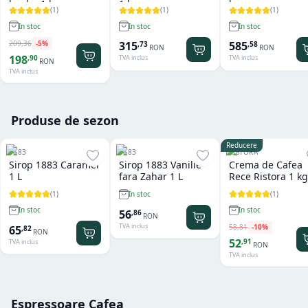
boabe 1 kg
1 kg
kg
(
1
)
(
1
)
(
1
)
In stoc
In stoc
In stoc
209
,
36
-
5
%
315
585
,
73
,
58
RON
RON
198
,
90
TVA inclus
TVA inclus
RON
TVA inclus
Produse de sezon
Reducere
1883
1883
RISTORA
Sirop 1883 Caramel
Sirop 1883 Vanilie
Crema de Cafea
1 L
fara Zahar 1 L
Rece Ristora 1 kg
(
1
)
(
1
)
In stoc
In stoc
In stoc
56
,
86
RON
TVA inclus
58
,
81
-
10
%
65
,
82
RON
52
,
91
TVA inclus
RON
TVA inclus
Espressoare Cafea