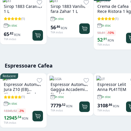
1883
1883
RISTORA
Sirop 1883 Caramel
Sirop 1883 Vanilie
Crema de Cafea
1 L
fara Zahar 1 L
Rece Ristora 1 kg
(
1
)
(
1
)
In stoc
In stoc
In stoc
56
,
86
RON
TVA inclus
58
,
81
-
10
%
65
,
82
RON
52
,
91
TVA inclus
RON
TVA inclus
Espressoare Cafea
Reducere
JURA
GAGGIA
LELIT
Espressor Automat
Espressor Automat
Espressor Lelit
Jura Z10 (EB)
Gaggia Accademia
Anna PL41TEM
Aluminium Black
Steel Version
(
1
)
In stoc
In stoc
In stoc
7779
3108
,
52
,
86
RON
RON
TVA inclus
TVA inclus
13345
,
92
-
3
%
12945
,
54
RON
TVA inclus