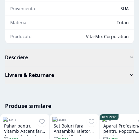
Provenienta
SUA
Material
Tritan
Producator
Vita-Mix Corporation
Descriere
Livrare & Returnare
Produse similare
Reducere
VITAMIX
VITAMIX
HENDI
Pahar pentru
Set Boluri fara
Aparat Profesion
Vitamix Ascent fara
Ansamblu Taietor
pentru Popcorn
Ansamblu Taietor
pentru Blendere
Hendi