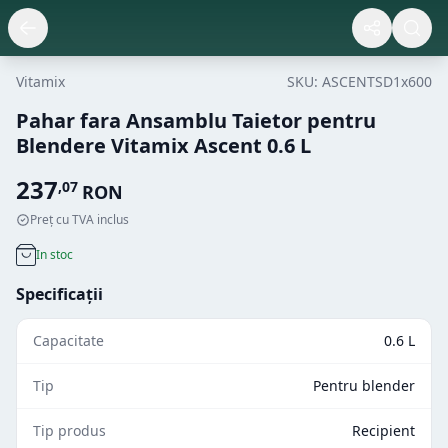
Vitamix
SKU:
ASCENTSD1x600
Pahar fara Ansamblu Taietor pentru
Blendere Vitamix Ascent 0.6 L
237
,
07
RON
Preț cu TVA inclus
In stoc
Specificații
Capacitate
0.6 L
Tip
Pentru blender
Tip produs
Recipient