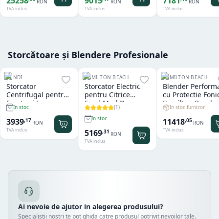
25258
9015
7181
RON
RON
RON
TVA inclus
TVA inclus
TVA inclus
Storcătoare și Blendere Profesionale
HENDI
HAMILTON BEACH
HAMILTON BEACH
Storcator
Storcator Electric
Blender Perform
Centrifugal pentru
pentru Citrice
cu Protectie Foni
Fructe si Legume
FreshMark™
Hamilton Beach
(
1
)
In stoc furnizor
In stoc
Hendi
Hamilton Beach
Summit® Edge
In stoc
11418
3939
,
05
,
17
RON
RON
TVA inclus
TVA inclus
5169
,
31
RON
TVA inclus
Ai nevoie de ajutor in alegerea produsului?
Specialistii nostri te pot ghida catre produsul potrivit nevoilor tale.