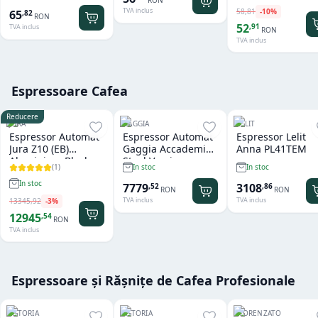
TVA inclus
58
,
81
-
10
%
65
,
82
RON
52
,
91
TVA inclus
RON
TVA inclus
Espressoare Cafea
Reducere
JURA
GAGGIA
LELIT
Espressor Automat
Espressor Automat
Espressor Lelit
Jura Z10 (EB)
Gaggia Accademia
Anna PL41TEM
Aluminium Black
Steel Version
(
1
)
In stoc
In stoc
In stoc
7779
3108
,
52
,
86
RON
RON
TVA inclus
TVA inclus
13345
,
92
-
3
%
12945
,
54
RON
TVA inclus
Espressoare și Rășnițe de Cafea Profesionale
ASTORIA
ASTORIA
FIORENZATO