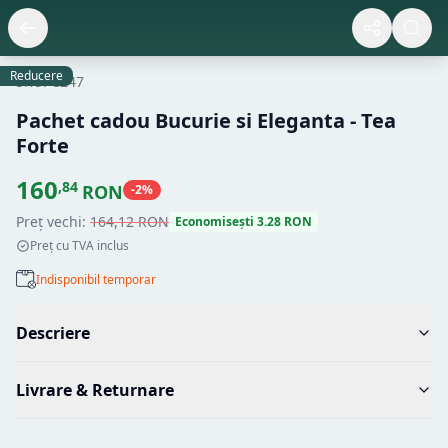
Reducere
SKU:
C247
Pachet cadou Bucurie si Eleganta - Tea
Forte
160
,
84
RON
-
2
%
Preț vechi:
164
,
12
RON
Economisești
3.28
RON
Preț cu TVA inclus
Indisponibil temporar
Descriere
Livrare & Returnare