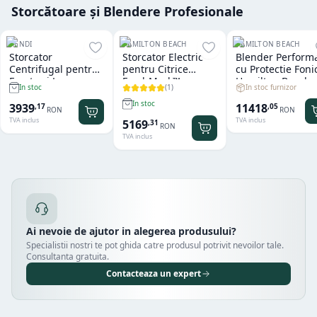
Storcătoare și Blendere Profesionale
HENDI
HAMILTON BEACH
HAMILTON BEACH
Storcator
Storcator Electric
Blender Perform
Centrifugal pentru
pentru Citrice
cu Protectie Foni
Fructe si Legume
FreshMark™
Hamilton Beach
(
1
)
In stoc furnizor
In stoc
Hendi Profi Line
Hamilton Beach
Summit® Edge
Titan
In stoc
11418
3939
,
05
,
17
RON
RON
TVA inclus
TVA inclus
5169
,
31
RON
TVA inclus
Ai nevoie de ajutor in alegerea produsului?
Specialistii nostri te pot ghida catre produsul potrivit nevoilor tale.
Consultanta gratuita.
Contacteaza un expert