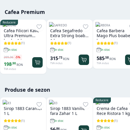
Cafea Premium
Reducere
FILICORI
SEGAFREDO
BARBERA
Cafea Filicori Kave
Cafea Segafredo
Cafea Barbera
Ultra Premium
Extra Strong boabe
Mago Plus boabe
boabe 1 kg
1 kg
kg
(
1
)
(
1
)
(
1
)
In stoc
In stoc
In stoc
209
,
36
-
5
%
315
585
,
73
,
58
RON
RON
198
,
90
TVA inclus
TVA inclus
RON
TVA inclus
Produse de sezon
Reducere
1883
1883
RISTORA
Sirop 1883 Caramel
Sirop 1883 Vanilie
Crema de Cafea
1 L
fara Zahar 1 L
Rece Ristora 1 kg
(
1
)
(
1
)
In stoc
In stoc
In stoc
56
,
86
RON