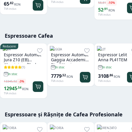
TVA inclus
58
,
81
-
10
%
65
,
82
RON
52
,
91
TVA inclus
RON
TVA inclus
Espressoare Cafea
Reducere
JURA
GAGGIA
LELIT
Espressor Automat
Espressor Automat
Espressor Lelit
Jura Z10 (EB)
Gaggia Accademia
Anna PL41TEM
Aluminium Black
Steel Version
(
1
)
In stoc
In stoc
In stoc
7779
3108
,
52
,
86
RON
RON
TVA inclus
TVA inclus
13345
,
92
-
3
%
12945
,
54
RON
TVA inclus
Espressoare și Rășnițe de Cafea Profesionale
ASTORIA
ASTORIA
FIORENZATO