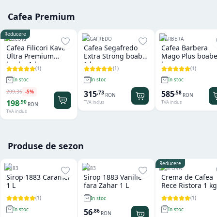
Cafea Premium
Reducere
FILICORI
SEGAFREDO
BARBERA
Cafea Filicori Kave
Cafea Segafredo
Cafea Barbera
Ultra Premium
Extra Strong boabe
Mago Plus boabe
boabe 1 kg
1 kg
kg
(
1
)
(
1
)
(
1
)
In stoc
In stoc
In stoc
209
,
36
-
5
%
315
585
,
73
,
58
RON
RON
198
,
90
TVA inclus
TVA inclus
RON
TVA inclus
Produse de sezon
Reducere
1883
1883
RISTORA
Sirop 1883 Caramel
Sirop 1883 Vanilie
Crema de Cafea
1 L
fara Zahar 1 L
Rece Ristora 1 kg
(
1
)
(
1
)
In stoc
In stoc
In stoc
56
,
86
RON