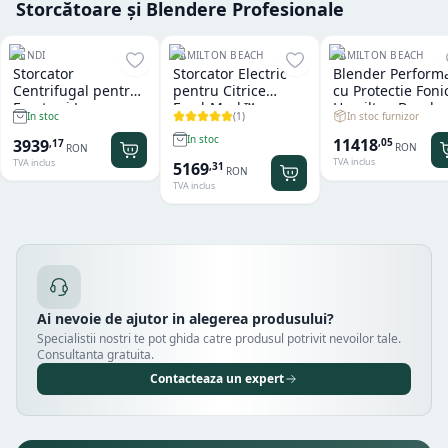
Storcătoare și Blendere Profesionale
HENDI
HAMILTON BEACH
HAMILTON BEACH
Storcator
Storcator Electric
Blender Perform
Centrifugal pentru
pentru Citrice
cu Protectie Foni
Fructe si Legume
FreshMark™
Hamilton Beach
(
1
)
In stoc furnizor
In stoc
Hendi
Hamilton Beach
Summit® Edge
In stoc
11418
3939
,
05
,
17
RON
RON
TVA inclus
TVA inclus
5169
,
31
RON
TVA inclus
Ai nevoie de ajutor in alegerea produsului?
Specialistii nostri te pot ghida catre produsul potrivit nevoilor tale.
Consultanta gratuita.
Contacteaza un expert