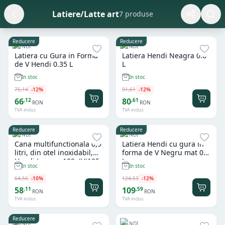
Latiere/Latte art
7 produse
Reducere
Reducere
HENDI
HENDI
Latiera cu Gura in Forma
Latiera Hendi Neagra 0.6
de V Hendi 0.35 L
L
In stoc
In stoc
75
,
14
-
12
%
91
,
61
-
12
%
66
80
,
12
,
61
RON
RON
TVA inclus
TVA inclus
Reducere
Reducere
HENDI
HENDI
Cana multifunctionala 0,9
Latiera Hendi cu gura in
litri, din otel inoxidabil,
forma de V Negru mat 0.7
Hendi Luxury, 102x(H)125
L
In stoc
In stoc
mm
64
,
56
-
10
%
124
,
53
-
12
%
58
109
,
11
,
59
RON
RON
TVA inclus
TVA inclus
Reducere
HENDI
HENDI