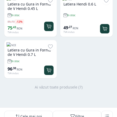
Latiera cu Gura in Forma
Latiera Hendi 0.6 L
de V Hendi 0.45 L
In stoc
In stoc
85
,
73
-
12
%
49
,
27
75
,
43
RON
RON
TVA inclus
TVA inclus
HENDI
Latiera cu Gura in Forma
de V Hendi 0.7 L
In stoc
96
,
30
RON
TVA inclus
Ai văzut toate produsele (
7
)
Cele mai noi
Filtre