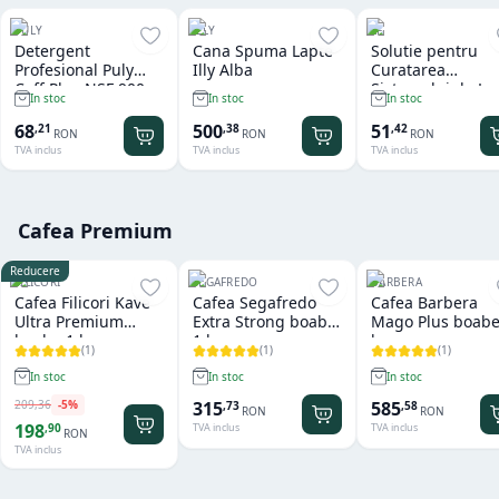
PULY
ILLY
LF
Detergent
Cana Spuma Lapte
Solutie pentru
Profesional Puly
Illy Alba
Curatarea
Caff Plus NSF 900
Sistemului de La
In stoc
In stoc
In stoc
gr
LF Cappuccino
Perfect 1 L
68
500
51
,
21
,
38
,
42
RON
RON
RON
TVA inclus
TVA inclus
TVA inclus
Cafea Premium
Reducere
FILICORI
SEGAFREDO
BARBERA
Cafea Filicori Kave
Cafea Segafredo
Cafea Barbera
Ultra Premium
Extra Strong boabe
Mago Plus boabe
boabe 1 kg
1 kg
kg
(
1
)
(
1
)
(
1
)
In stoc
In stoc
In stoc
209
,
36
-
5
%
315
585
,
73
,
58
RON
RON
198
,
90
TVA inclus
TVA inclus
RON
TVA inclus