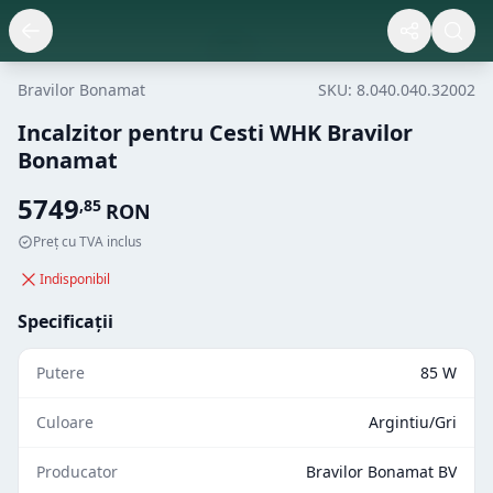
Bravilor Bonamat
SKU:
8.040.040.32002
Incalzitor pentru Cesti WHK Bravilor
Bonamat
5749
,
85
RON
Preț cu TVA inclus
Indisponibil
Specificații
Putere
85 W
Culoare
Argintiu/Gri
Producator
Bravilor Bonamat BV