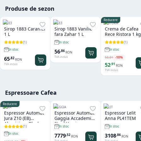
Produse de sezon
Reducere
1883
1883
RISTORA
Sirop 1883 Caramel
Sirop 1883 Vanilie
Crema de Cafea
1 L
fara Zahar 1 L
Rece Ristora 1 kg
(
1
)
(
1
)
In stoc
In stoc
In stoc
56
,
86
RON
TVA inclus
58
,
81
-
10
%
65
,
82
RON
52
,
91
TVA inclus
RON
TVA inclus
Espressoare Cafea
Reducere
JURA
GAGGIA
LELIT
Espressor Automat
Espressor Automat
Espressor Lelit
Jura Z10 (EB)
Gaggia Accademia
Anna PL41TEM
Aluminium Black
Steel Version
(
1
)
In stoc
In stoc
In stoc
7779
3108
,
52
,
86
RON
RON
TVA inclus
TVA inclus