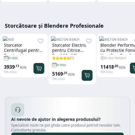
Storcătoare și Blendere Profesionale
HENDI
HAMILTON BEACH
HAMILTON BEACH
Storcator
Storcator Electric
Blender Perform
Centrifugal pentru
pentru Citrice
cu Protectie Foni
Fructe si Legume
FreshMark™
Hamilton Beach
(
1
)
In stoc furnizor
In stoc
Hendi
Hamilton Beach
Summit® Edge
In stoc
11418
3939
,
05
,
17
RON
RON
TVA inclus
TVA inclus
5169
,
31
RON
TVA inclus
Ai nevoie de ajutor in alegerea produsului?
Specialistii nostri te pot ghida catre produsul potrivit nevoilor tale.
Consultanta gratuita.