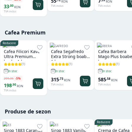
55
7
RON
RON
33
,
00
TVA inclus
TVA inclus
RON
TVA inclus
Cafea Premium
Reducere
FILICORI
SEGAFREDO
BARBERA
Cafea Filicori Kave
Cafea Segafredo
Cafea Barbera
Ultra Premium
Extra Strong boabe
Mago Plus boabe
boabe 1 kg
1 kg
kg
(
1
)
(
1
)
(
1
)
In stoc
In stoc
In stoc
209
,
36
-
5
%
315
585
,
73
,
58
RON
RON
198
,
90
TVA inclus
TVA inclus
RON
TVA inclus
Produse de sezon
Reducere
1883
1883
RISTORA
Sirop 1883 Caramel
Sirop 1883 Vanilie
Crema de Cafea