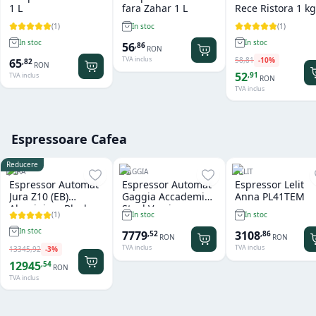
1 L
fara Zahar 1 L
Rece Ristora 1 kg
(
1
)
(
1
)
In stoc
In stoc
In stoc
56
,
86
RON
TVA inclus
58
,
81
-
10
%
65
,
82
RON
52
,
91
TVA inclus
RON
TVA inclus
Espressoare Cafea
Reducere
JURA
GAGGIA
LELIT
Espressor Automat
Espressor Automat
Espressor Lelit
Jura Z10 (EB)
Gaggia Accademia
Anna PL41TEM
Aluminium Black
Steel Version
(
1
)
In stoc
In stoc
In stoc
7779
3108
,
52
,
86
RON
RON
TVA inclus
TVA inclus
13345
,
92
-
3
%
12945
,
54
RON
TVA inclus