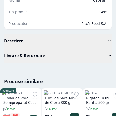
Aroma
Capsuni
Tip produs
Gem
Producator
Rito's Food S.A.
Descriere
Livrare & Returnare
Produse similare
Reducere
CASA MODENA
DROGHERIA ALIMENTARI
BARILLA
Ciolan de Porc
Fulgi de Sare Alba
Rigatoni n.89
Semipreparat Casa
de Cipru 380 gr
Barilla 500 gr
Modena 650 gr
In stoc
In stoc
In stoc
41
,
25
-
20
%
,
72
,
59