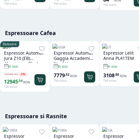
RON
TVA inclus
TVA inclus
TVA inclus
Espressoare Cafea
Reducere
JURA
GAGGIA
LELIT
Espressor Automat
Espressor Automat
Espressor Lelit
Jura Z10 (EB)
Gaggia Accademia
Anna PL41TEM
Aluminium Black
Steel Version
In stoc
In stoc
In stoc
13345
,
92
-
3
%
7779
3108
,
52
,
86
RON
RON
12945
,
54
TVA inclus
TVA inclus
RON
TVA inclus
Espressoare si Rasnite
ASTORIA
ASTORIA
WEGA
Espressor
Espressor
Espressor