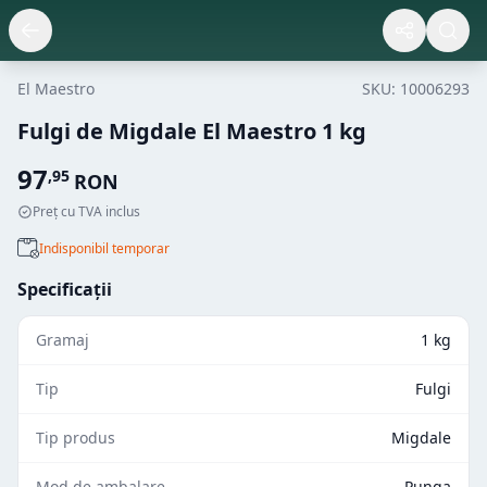
El Maestro
SKU:
10006293
Fulgi de Migdale El Maestro 1 kg
97
,
95
RON
Preț cu TVA inclus
Indisponibil temporar
Specificații
Gramaj
1 kg
Tip
Fulgi
Tip produs
Migdale
Mod de ambalare
Punga