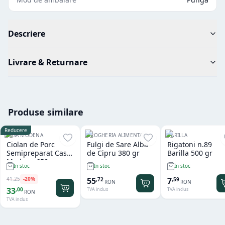
Descriere
Livrare & Returnare
Produse similare
Reducere
CASA MODENA
DROGHERIA ALIMENTARI
BARILLA
Ciolan de Porc
Fulgi de Sare Alba
Rigatoni n.89
Semipreparat Casa
de Cipru 380 gr
Barilla 500 gr
Modena 650 gr
In stoc
In stoc
In stoc
41
,
25
-
20
%
55
7
,
72
,
59
RON
RON
33
,
00
TVA inclus
TVA inclus
RON
TVA inclus