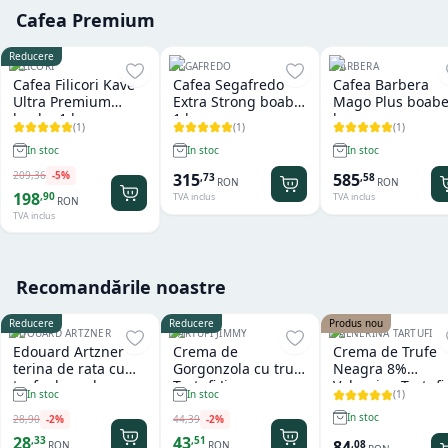
Cafea Premium
Reducere
FILICORI
SEGAFREDO
BARBERA
Cafea Filicori Kave
Cafea Segafredo
Cafea Barbera
Ultra Premium
Extra Strong boabe
Mago Plus boabe
boabe 1 kg
1 kg
kg
(
1
)
(
1
)
(
1
)
In stoc
In stoc
In stoc
209
,
36
-
5
%
315
585
,
73
,
58
RON
RON
198
,
90
TVA inclus
TVA inclus
RON
TVA inclus
Recomandările noastre
Reducere
Reducere
Produs nou
EDOUARD ARTZNER
TARTUFI JIMMY
VALNERINA TARTUFI
Edouard Artzner
Crema de
Crema de Trufe
terina de rata cu
Gorgonzola cu trufe
Neagra 8%
trufe de padure
Tartufi Jimmy
Valnerina Tartufi
(
1
)
In stoc
In stoc
100g
500 gr
In stoc
28
,
90
-
2
%
44
,
39
-
2
%
28
43
,
33
,
51
84
,
08
RON
RON