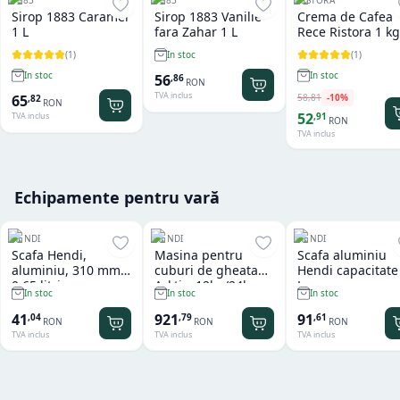
Sirop 1883 Caramel
Sirop 1883 Vanilie
Crema de Cafea
1 L
fara Zahar 1 L
Rece Ristora 1 kg
(
1
)
(
1
)
In stoc
In stoc
In stoc
56
,
86
RON
TVA inclus
58
,
81
-
10
%
65
,
82
RON
52
,
91
TVA inclus
RON
TVA inclus
Echipamente pentru vară
HENDI
HENDI
HENDI
Scafa Hendi,
Masina pentru
Scafa aluminiu
aluminiu, 310 mm,
cuburi de gheata
Hendi capacitate
0.65 litri
Arktic, 12kg/24h
L
In stoc
In stoc
In stoc
41
921
91
,
04
,
79
,
61
RON
RON
RON
TVA inclus
TVA inclus
TVA inclus