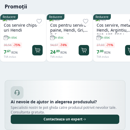
Promoții
Reducere
Reducere
Reducere
HENDI
HENDI
HENDI
Cos servire chips-
Cos pentru servire
Cos servire, meta
uri Hendi
paine, Hendi, Gri,
Hendi, Argintiu,
Polipropilena,
310x125x55(h)m
In stoc
In stoc
In stoc
design impletit tip
ratan, ø370x(h)120
30
,
56
-
75
%
94
,
07
-
74
%
27
,
03
-
71
%
mm
7
24
7
,
61
,
89
,
80
RON
RON
RON
TVA inclus
TVA inclus
TVA inclus
Ai nevoie de ajutor in alegerea produsului?
Specialistii nostri te pot ghida catre produsul potrivit nevoilor tale.
Consultanta gratuita.
Contacteaza un expert