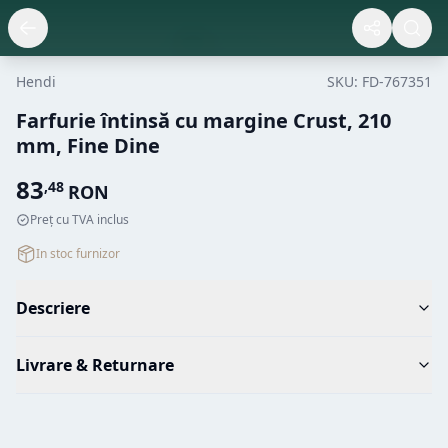
Hendi
SKU:
FD-767351
Farfurie întinsă cu margine Crust, 210
mm, Fine Dine
83
,
48
RON
Preț cu TVA inclus
In stoc furnizor
Descriere
Livrare & Returnare