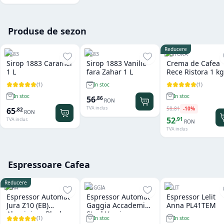
Produse de sezon
Reducere
1883
1883
RISTORA
Sirop 1883 Caramel
Sirop 1883 Vanilie
Crema de Cafea
1 L
fara Zahar 1 L
Rece Ristora 1 kg
(
1
)
(
1
)
In stoc
In stoc
In stoc
56
,
86
RON
TVA inclus
58
,
81
-
10
%
65
,
82
RON
52
,
91
TVA inclus
RON
TVA inclus
Espressoare Cafea
Reducere
JURA
GAGGIA
LELIT
Espressor Automat
Espressor Automat
Espressor Lelit
Jura Z10 (EB)
Gaggia Accademia
Anna PL41TEM
Aluminium Black
Steel Version
(
1
)
In stoc
In stoc