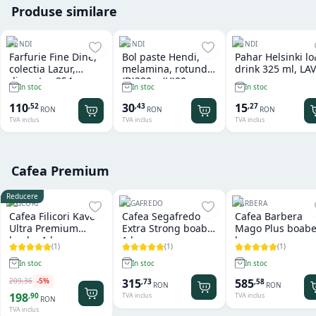
Produse similare
HENDI
HENDI
HENDI
Farfurie Fine Dine,
Bol paste Hendi,
Pahar Helsinki l
colectia Lazur,
melamina, rotund
drink 325 ml, LAV
diametru 254 mm,
(D)380 x (H)90 mm
In stoc
In stoc
In stoc
portelan decorat
manual
110
30
15
,
52
,
43
,
27
RON
RON
RON
TVA inclus
TVA inclus
TVA inclus
Cafea Premium
Reducere
FILICORI
SEGAFREDO
BARBERA
Cafea Filicori Kave
Cafea Segafredo
Cafea Barbera
Ultra Premium
Extra Strong boabe
Mago Plus boabe
boabe 1 kg
1 kg
kg
(
1
)
(
1
)
(
1
)
In stoc
In stoc
In stoc
209
,
36
-
5
%
315
585
,
73
,
58
RON
RON
198
,
90
TVA inclus
TVA inclus
RON
TVA inclus