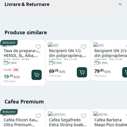
Livrare & Returnare
Produse similare
Reducere
HENDI
HENDI
HENDI
Tava de preparare,
Recipient GN 1/2
Recipient GN 2/3
HENDI, 3L, Alba,
din polipropilena,
din polipropilena
340x235x(I)70mm,
HENDI, GN 1/2,
HENDI, GN 2/3,
In stoc
In stoc
In stoc
Dreptunghiulara
12,5L, Transparent,
13,5L, Transpare
325x265x(H)200mm,
354x325x(H)150
19
,
88
-
3
%
69
79
,
26
,
85
RON
RON
Dreptunghiular
Dreptunghiular
19
,
29
TVA inclus
TVA inclus
RON
TVA inclus
Cafea Premium
Reducere
FILICORI
SEGAFREDO
BARBERA
Cafea Filicori Kave
Cafea Segafredo
Cafea Barbera
Ultra Premium
Extra Strong boabe
Mago Plus boabe