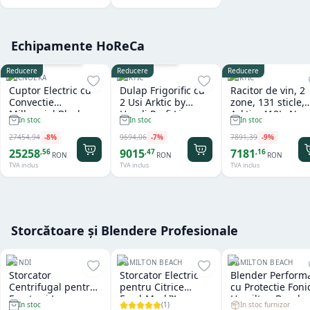
Echipamente HoReCa
Cu sistem de spalare
Garantie
36
luni
Reducere
Reducere
Reducere
TECNOEKA
ARKTIC
ARKTIC
Cuptor Electric cu
Dulap Frigorific cu
Racitor de vin, 2
Convectie
2 Usi Arktic by
zone, 131 sticle,
Millennial Black
Hendi Profi Line
Arktic, 418L, Neg
In stoc
In stoc
In stoc
Mask Gastro 11 tavi
Seria 800 - 1.240 L
697x595x(H)175
x GN 1/1 Tecnoeka
27454
,
94
-
8
%
9694
,
06
-
7
%
7891
,
39
-
9
%
25258
9015
7181
,
56
,
47
,
16
RON
RON
RON
TVA inclus
TVA inclus
TVA inclus
Storcătoare și Blendere Profesionale
HENDI
HAMILTON BEACH
HAMILTON BEACH
Storcator
Storcator Electric
Blender Perform
Centrifugal pentru
pentru Citrice
cu Protectie Foni
Fructe si Legume
FreshMark™
Hamilton Beach
(
1
)
In stoc furnizor
In stoc