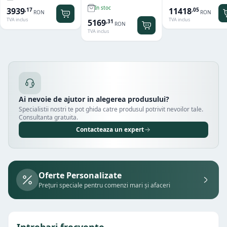
Hendi
Hamilton Beach
Summit® Edge
In stoc
11418
3939
,
05
,
17
RON
RON
TVA inclus
TVA inclus
5169
,
31
RON
TVA inclus
Ai nevoie de ajutor in alegerea produsului?
Specialistii nostri te pot ghida catre produsul potrivit nevoilor tale.
Consultanta gratuita.
Contacteaza un expert
Oferte Personalizate
Prețuri speciale pentru comenzi mari și afaceri
Intrebari frecvente