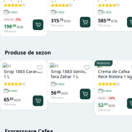
boabe 1 kg
1 kg
kg
(
1
)
(
1
)
(
1
)
In stoc
In stoc
In stoc
209
,
36
-
5
%
315
585
,
73
,
58
RON
RON
198
,
90
TVA inclus
TVA inclus
RON
TVA inclus
Produse de sezon
Reducere
1883
1883
RISTORA
Sirop 1883 Caramel
Sirop 1883 Vanilie
Crema de Cafea
1 L
fara Zahar 1 L
Rece Ristora 1 kg
(
1
)
(
1
)
In stoc
In stoc
In stoc
56
,
86
RON
TVA inclus
58
,
81
-
10
%
65
,
82
RON
52
,
91
TVA inclus
RON
TVA inclus
Espressoare Cafea