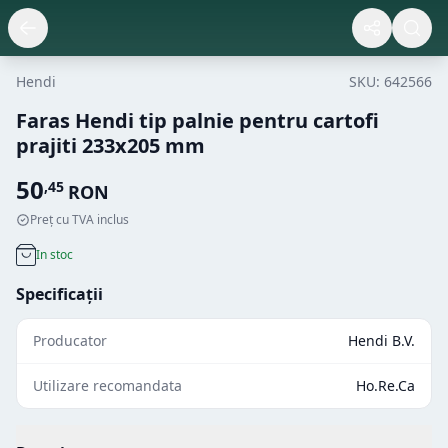
Hendi
SKU:
642566
Faras Hendi tip palnie pentru cartofi
prajiti 233x205 mm
50
,
45
RON
Preț cu TVA inclus
In stoc
Specificații
Producator
Hendi B.V.
Utilizare recomandata
Ho.Re.Ca