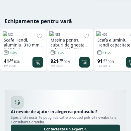
Echipamente pentru vară
HENDI
HENDI
HENDI
Scafa Hendi,
Masina pentru
Scafa aluminiu
aluminiu, 310 mm,
cuburi de gheata
Hendi capacitate
0.65 litri
Arktic, 12kg/24h
L
In stoc
In stoc
In stoc
41
921
91
,
04
,
79
,
61
RON
RON
RON
TVA inclus
TVA inclus
TVA inclus
Ai nevoie de ajutor in alegerea produsului?
Specialistii nostri te pot ghida catre produsul potrivit nevoilor tale.
Consultanta gratuita.
Contacteaza un expert