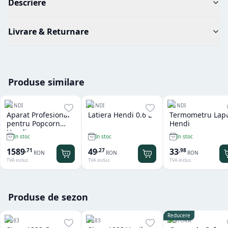
Descriere
Livrare & Returnare
Produse similare
HENDI
HENDI
HENDI
Aparat Profesional
Latiera Hendi 0.6 L
Termometru Lap
pentru Popcorn
Hendi
Hendi
In stoc
In stoc
In stoc
1589
49
33
,
71
,
27
,
98
RON
RON
RON
TVA inclus
TVA inclus
TVA inclus
Produse de sezon
Reducere
1883
1883
RISTORA