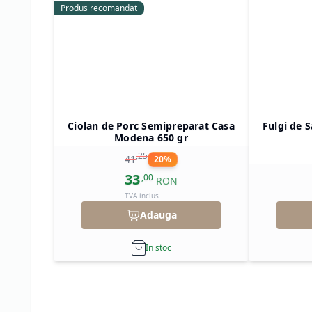
Produs recomandat
Ciolan de Porc Semipreparat Casa
Fulgi de S
Modena 650 gr
,
25
41
20
%
33
,
00
RON
TVA inclus
Adauga
In stoc