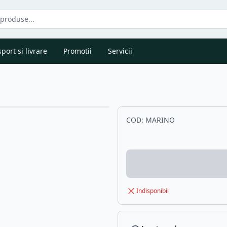
port si livrare
Promotii
Servicii
COD:
MARINO
Indisponibil