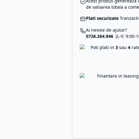
Acest produs genereaza u
de valoarea totala a come
Plati securizate
Tranzacti
Ai nevoie de ajutor?
0726.264.946
(L-V: 9:00-1
Poti plati in
3
sau
4
rat
Finantare in leasin