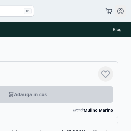
⌘
K
Blog
Adauga in cos
Mulino Marino
Brand: