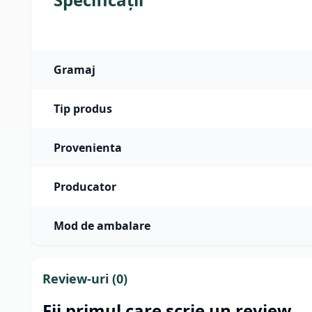
Gramaj
Tip produs
Provenienta
Producator
Mod de ambalare
Review-uri (
0
)
Fii primul care scrie un review