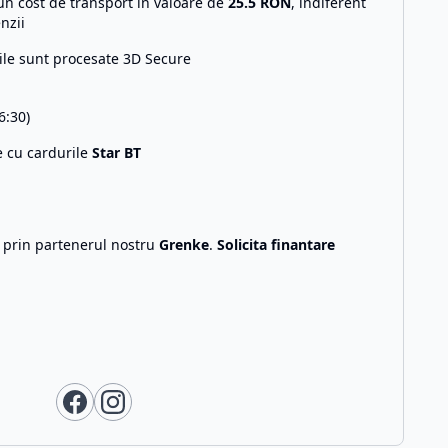
n cost de transport in valoare de
25.5
RON
, indiferent
nzii
ile sunt procesate 3D Secure
6:30)
e cu cardurile
Star BT
g prin partenerul nostru
Grenke
.
Solicita finantare