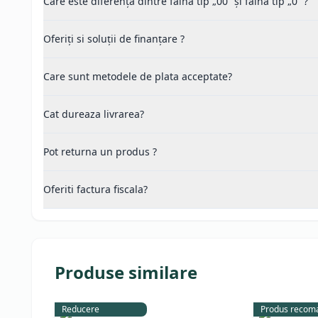
Care este diferența dintre făina tip „00” și făina tip „0” ?
Oferiți si soluții de finanțare ?
Care sunt metodele de plata acceptate?
Cat dureaza livrarea?
Pot returna un produs ?
Oferiti factura fiscala?
Produse similare
Reducere
Produs recom