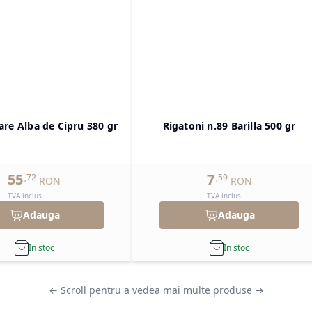
are Alba de Cipru 380 gr
Rigatoni n.89 Barilla 500 gr
55
7
,
72
,
59
RON
RON
TVA inclus
TVA inclus
Adauga
Adauga
In stoc
In stoc
← Scroll pentru a vedea mai multe produse →