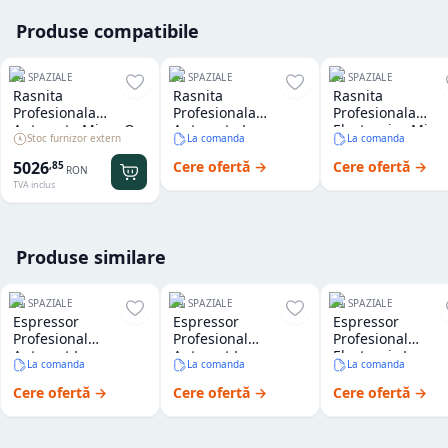
Produse compatibile
LA SPAZIALE
LA SPAZIALE
LA SPAZIALE
Rasnita
Rasnita
Rasnita
Profesionala
Profesionala
Profesionala
Automata Micro On
Automata La
Electronica Micr
Stoc furnizor extern
La comanda
La comanda
Demand La
Spaziale Mac 65
On Demand La
Spaziale
Spaziale
5026
Cere ofertă →
Cere ofertă →
,
85
RON
TVA inclus
Produse similare
LA SPAZIALE
LA SPAZIALE
LA SPAZIALE
Espressor
Espressor
Espressor
Profesional
Profesional
Profesional
Automat La
Automat La
Electronic La
La comanda
La comanda
La comanda
Spaziale S40
Spaziale S8 EK
Spaziale S50
Suprema 2 Grupuri
Compact 2 Grupuri
Seletron 2 Grupu
Cere ofertă →
Cere ofertă →
Cere ofertă →
Ivory (versiune
Black (versiune
Red (versiune
standard)
standard)
standard)