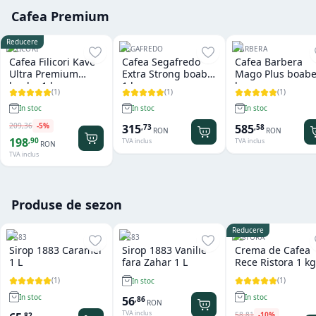
Cafea Premium
Reducere
FILICORI
SEGAFREDO
BARBERA
Cafea Filicori Kave
Cafea Segafredo
Cafea Barbera
Ultra Premium
Extra Strong boabe
Mago Plus boabe
boabe 1 kg
1 kg
kg
(
1
)
(
1
)
(
1
)
In stoc
In stoc
In stoc
209
,
36
-
5
%
315
585
,
73
,
58
RON
RON
198
,
90
TVA inclus
TVA inclus
RON
TVA inclus
Produse de sezon
Reducere
1883
1883
RISTORA
Sirop 1883 Caramel
Sirop 1883 Vanilie
Crema de Cafea
1 L
fara Zahar 1 L
Rece Ristora 1 kg
(
1
)
(
1
)
In stoc
In stoc
In stoc
56
,
86
RON
TVA inclus
58
,
81
-
10
%
,
82