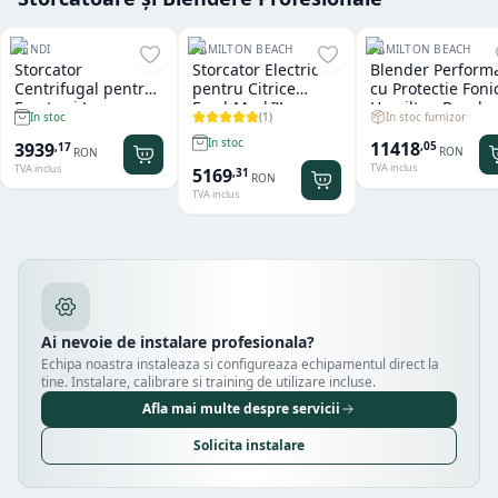
HENDI
HAMILTON BEACH
HAMILTON BEACH
Storcator
Storcator Electric
Blender Perform
Centrifugal pentru
pentru Citrice
cu Protectie Foni
Fructe si Legume
FreshMark™
Hamilton Beach
(
1
)
In stoc furnizor
In stoc
Hendi
Hamilton Beach
Summit® Edge
In stoc
11418
3939
,
05
,
17
RON
RON
TVA inclus
TVA inclus
5169
,
31
RON
TVA inclus
Ai nevoie de instalare profesionala?
Echipa noastra instaleaza si configureaza echipamentul direct la
tine. Instalare, calibrare si training de utilizare incluse.
Afla mai multe despre servicii
Solicita instalare