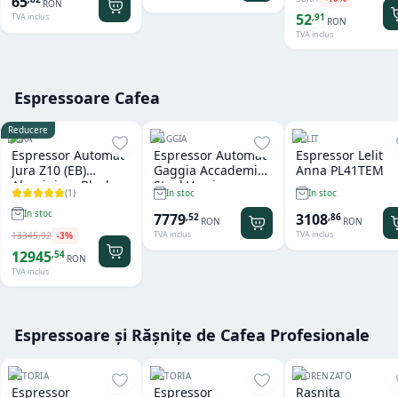
65
RON
52
,
91
TVA inclus
RON
TVA inclus
Espressoare Cafea
Reducere
JURA
GAGGIA
LELIT
Espressor Automat
Espressor Automat
Espressor Lelit
Jura Z10 (EB)
Gaggia Accademia
Anna PL41TEM
Aluminium Black
Steel Version
(
1
)
In stoc
In stoc
In stoc
7779
3108
,
52
,
86
RON
RON
TVA inclus
TVA inclus
13345
,
92
-
3
%
12945
,
54
RON
TVA inclus
Espressoare și Rășnițe de Cafea Profesionale
ASTORIA
ASTORIA
FIORENZATO
Espressor
Espressor
Rasnita