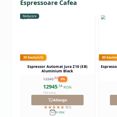
Espressoare Cafea
Reducere
30
bauturi/zi
80
bautur
Espressor Automat Jura Z10 (EB)
Espress
Aluminium Black
,
92
13345
3
%
12945
,
54
RON
TVA inclus
Adauga
5
(
1
)
In stoc