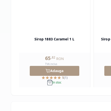
Sirop 1883 Caramel 1 L
Sirop
65
,
82
RON
TVA inclus
Adauga
5
(
1
)
In stoc