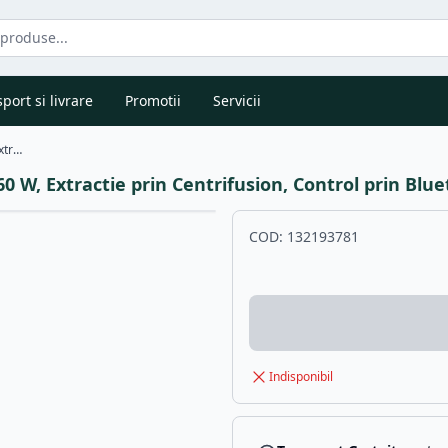
port si livrare
Promotii
Servicii
Espressor Nespresso Vertuo Pop ENV90.B, 1260 W, Extractie prin Centrifusion, Control prin Bluetooth si Wi-Fi, 0.6 L, 12 capsule cadou, Negru
W, Extractie prin Centrifusion, Control prin Bluet
COD:
132193781
Indisponibil