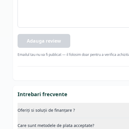
Adauga review
Emailul tau nu va fi publicat — il folosim doar pentru a verifica achizit
Intrebari frecvente
Oferiți si soluții de finanțare ?
Care sunt metodele de plata acceptate?