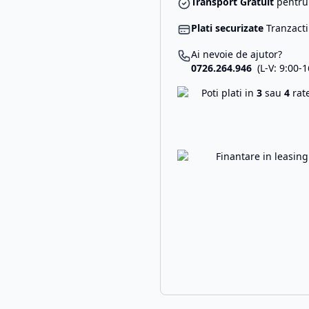
Transport Gratuit
pentru 
Plati securizate
Tranzacti
Ai nevoie de ajutor?
0726.264.946
(L-V: 9:00-1
Poti plati in
3
sau
4
rat
Finantare in leasin