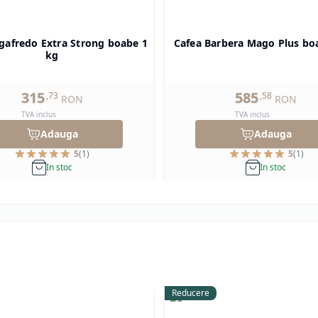
gafredo Extra Strong boabe 1
Cafea Barbera Mago Plus bo
kg
315
585
,
73
,
58
RON
RON
TVA inclus
TVA inclus
Adauga
Adauga
5
(
1
)
5
(
1
)
In stoc
In stoc
Reducere