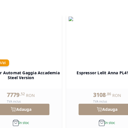
i/zi
or Automat Gaggia Accademia
Espressor Lelit Anna PL
Steel Version
7779
3108
,
52
,
86
RON
RON
TVA inclus
TVA inclus
Adauga
Adauga
In stoc
In stoc