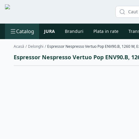
Catalog
JURA
Branduri
Plata in rate
Trans
Acasă
/
Delonghi
/
Espressor Nespresso Vertuo Pop ENV90.B, 1260 