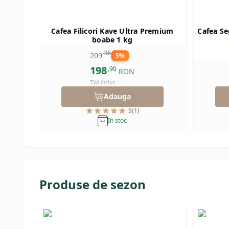
Cafea Filicori Kave Ultra Premium
Cafea Se
boabe 1 kg
,
36
209
5
%
198
,
90
RON
TVA inclus
Adauga
5
(
1
)
In stoc
Produse de sezon