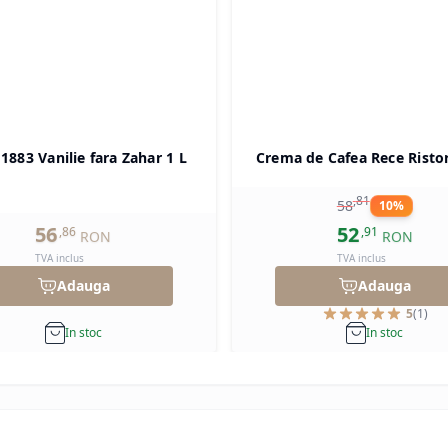
 1883 Vanilie fara Zahar 1 L
Crema de Cafea Rece Risto
,
81
58
10
%
56
52
,
86
,
91
RON
RON
TVA inclus
TVA inclus
Adauga
Adauga
5
(
1
)
In stoc
In stoc