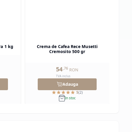
ra 1 kg
Crema de Cafea Rece Musetti
Pu
Cremosito 500 gr
54
,
76
RON
TVA inclus
Adauga
5
(
2
)
In stoc