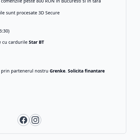
comenzile peste 800 RON in Bucuresti si in tara
ile sunt procesate 3D Secure
6:30)
e cu cardurile
Star BT
g prin partenerul nostru
Grenke
.
Solicita finantare