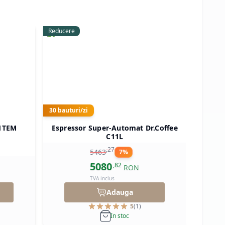
Reducere
30
bauturi/zi
41TEM
Espressor Super-Automat Dr.Coffee
Espres
C11L
,
27
5463
7
%
5080
,
82
RON
TVA inclus
Adauga
5
(
1
)
In stoc