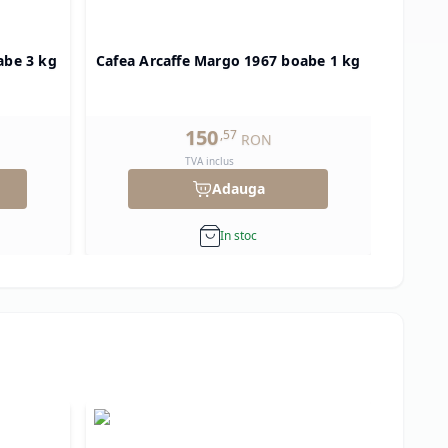
abe 3 kg
Cafea Arcaffe Margo 1967 boabe 1 kg
Cafe
150
,
57
RON
TVA inclus
Adauga
In stoc