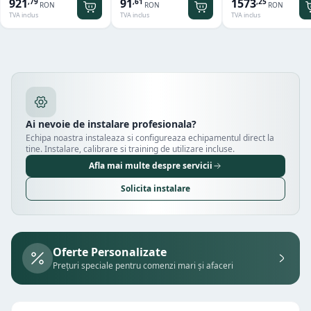
921
91
1573
,
79
,
61
,
25
RON
RON
RON
TVA inclus
TVA inclus
TVA inclus
Ai nevoie de instalare profesionala?
Echipa noastra instaleaza si configureaza echipamentul direct la
tine. Instalare, calibrare si training de utilizare incluse.
Afla mai multe despre servicii
Solicita instalare
Oferte Personalizate
Prețuri speciale pentru comenzi mari și afaceri