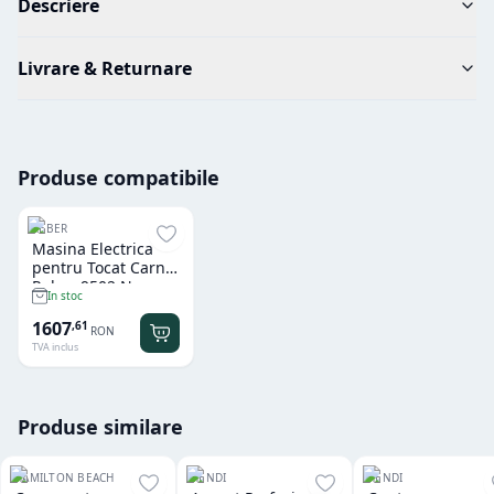
Descriere
Livrare & Returnare
Produse compatibile
REBER
Masina Electrica
pentru Tocat Carne
Reber 9502 N
In stoc
1607
,
61
RON
TVA inclus
Produse similare
HAMILTON BEACH
HENDI
HENDI