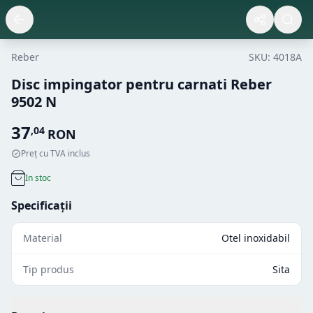
Reber
SKU:
4018A
Disc impingator pentru carnati Reber
9502 N
37
,
04
RON
Preț cu TVA inclus
In stoc
Specificații
Material
Otel inoxidabil
Tip produs
Sita