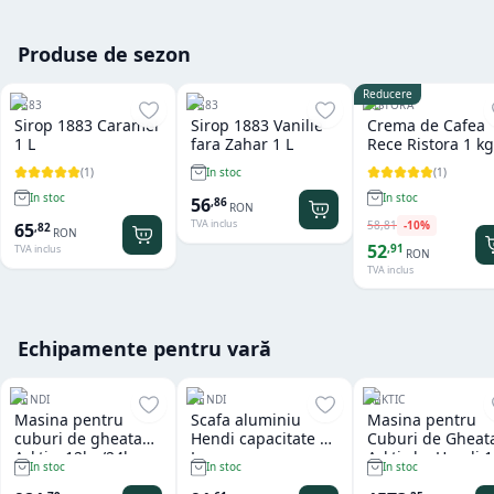
Produse de sezon
Reducere
1883
1883
RISTORA
Sirop 1883 Caramel
Sirop 1883 Vanilie
Crema de Cafea
1 L
fara Zahar 1 L
Rece Ristora 1 kg
(
1
)
(
1
)
In stoc
In stoc
In stoc
56
,
86
RON
TVA inclus
58
,
81
-
10
%
65
,
82
RON
52
,
91
TVA inclus
RON
TVA inclus
Echipamente pentru vară
HENDI
HENDI
ARKTIC
Masina pentru
Scafa aluminiu
Masina pentru
cuburi de gheata
Hendi capacitate 2
Cuburi de Gheat
Arktic, 12kg/24h
L
Arktic by Hendi 
In stoc
In stoc
In stoc
kg