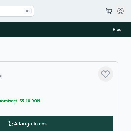
⌘
K
Blog
ul
nomisești
55.10
RON
Adauga in cos