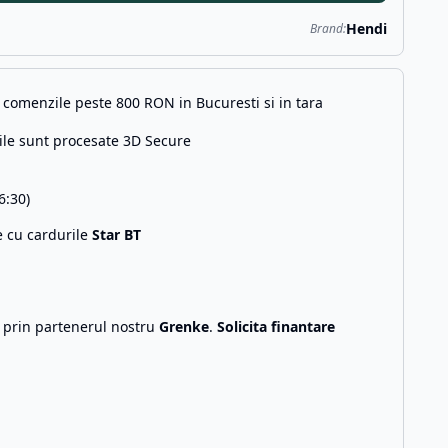
Hendi
Brand:
comenzile peste 800 RON in Bucuresti si in tara
ile sunt procesate 3D Secure
6:30)
e cu cardurile
Star BT
g prin partenerul nostru
Grenke
.
Solicita finantare