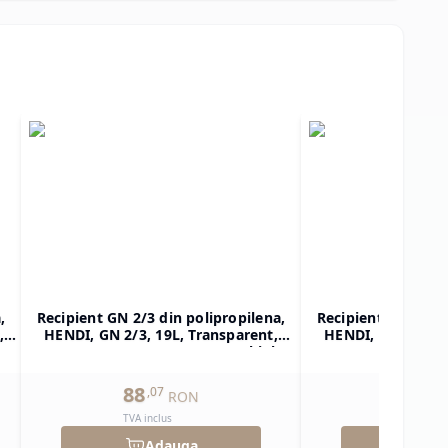
,
Recipient GN 2/3 din polipropilena,
Recipient GN 1/2 d
,
HENDI, GN 2/3, 19L, Transparent,
HENDI, GN 1/2, 1
ar
354x325x(H)200mm, Dreptunghiular
325x265x(H)150mm
88
59
,
07
,
85
RON
TVA inclus
TVA inclu
Adauga
Ad