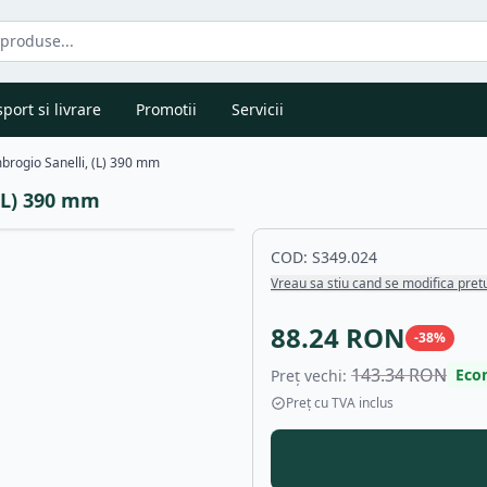
port si livrare
Promotii
Servicii
mbrogio Sanelli, (L) 390 mm
 (L) 390 mm
COD:
S349.024
Vreau sa stiu cand se modifica pret
88.24
RON
-
38
%
143.34
RON
Eco
Preț vechi:
Preț cu TVA inclus