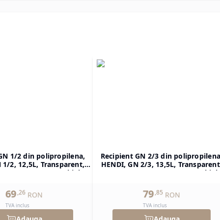
GN 1/2 din polipropilena,
Recipient GN 2/3 din polipropilena
1/2, 12,5L, Transparent,
HENDI, GN 2/3, 13,5L, Transparent
H)200mm, Dreptunghiular
354x325x(H)150mm, Dreptunghiul
69
79
,
26
,
85
RON
RON
TVA inclus
TVA inclus
Adauga
Adauga