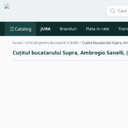
Catalog
JURA
Branduri
Plata in rate
Trans
Acasă
/
Articole pentru Bucatarie si Bufet
/
Cuțitul bucatarului Supra, A
Cuțitul bucatarului Supra, Ambrogio Sanelli,
Reducere