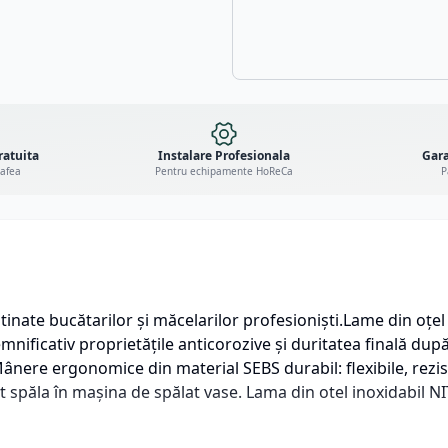
ratuita
Instalare Profesionala
Gara
cafea
Pentru echipamente HoReCa
P
inate bucătarilor și măcelarilor profesioniști.Lame din oțel 
ificativ proprietățile anticorozive și duritatea finală după
ânere ergonomice din material SEBS durabil: flexibile, rezist
t spăla în mașina de spălat vase. Lama din otel inoxidabil N