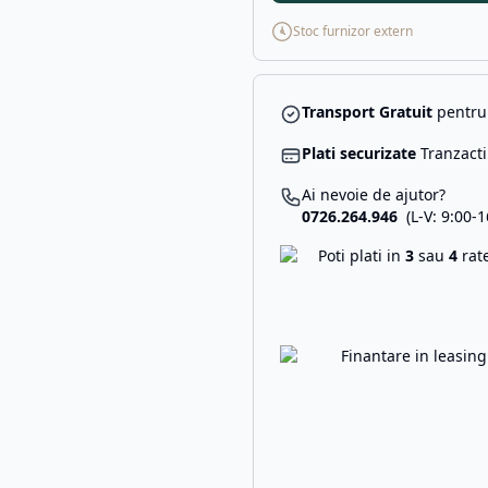
Stoc furnizor extern
Transport Gratuit
pentru 
Plati securizate
Tranzacti
Ai nevoie de ajutor?
0726.264.946
(L-V: 9:00-1
Poti plati in
3
sau
4
rat
Finantare in leasin