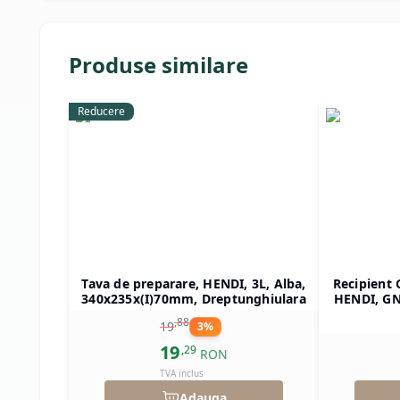
Produse similare
Reducere
Tava de preparare, HENDI, 3L, Alba,
Recipient 
340x235x(I)70mm, Dreptunghiulara
HENDI, GN 
325x265x(
,
88
19
3
%
19
,
29
RON
TVA inclus
Adauga