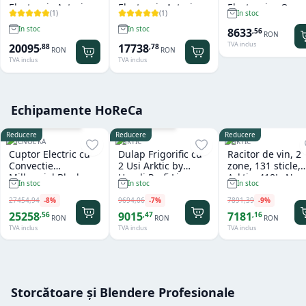
Electronic Astoria
Electronic Astoria
Electronica On
(
1
)
(
1
)
In stoc
Tanya R SAE 2
Forma SAE Black 2
Demand Fiorenz
Grupuri Red/Inox +
Grupuri + Filtru apa
F 64 EVO Pro Sen
In stoc
In stoc
8633
,
56
RON
Filtru apa GRATUIT
GRATUIT
Arctic White
TVA inclus
20095
17738
,
88
,
78
RON
RON
TVA inclus
TVA inclus
Echipamente HoReCa
Cu sistem de spalare
Garantie
36
luni
Reducere
Reducere
Reducere
TECNOEKA
ARKTIC
ARKTIC
Cuptor Electric cu
Dulap Frigorific cu
Racitor de vin, 2
Convectie
2 Usi Arktic by
zone, 131 sticle,
Millennial Black
Hendi Profi Line
Arktic, 418L, Neg
In stoc
In stoc
In stoc
Mask Gastro 11 tavi
Seria 800 - 1.240 L
697x595x(H)175
x GN 1/1 Tecnoeka
27454
,
94
-
8
%
9694
,
06
-
7
%
7891
,
39
-
9
%
25258
9015
7181
,
56
,
47
,
16
RON
RON
RON
TVA inclus
TVA inclus
TVA inclus
Storcătoare și Blendere Profesionale