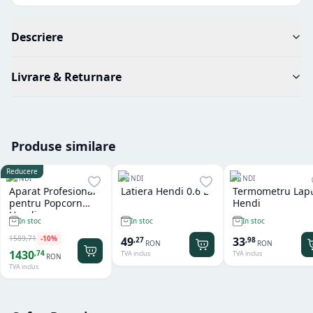
Descriere
Livrare & Returnare
Produse similare
Reducere
HENDI
HENDI
HENDI
Aparat Profesional
Latiera Hendi 0.6 L
Termometru Lap
pentru Popcorn
Hendi
Hendi
In stoc
In stoc
In stoc
1589
,
71
-
10
%
49
33
,
27
,
98
RON
RON
1430
,
74
TVA inclus
TVA inclus
RON
TVA inclus