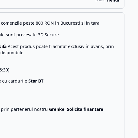
comenzile peste 800 RON in Bucuresti si in tara
ile sunt procesate 3D Secure
bilă
Acest produs poate fi achitat exclusiv în avans, prin
 disponibile
6:30)
e cu cardurile
Star BT
g prin partenerul nostru
Grenke
.
Solicita finantare