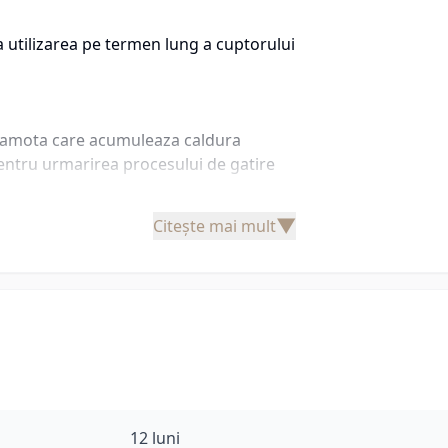
a utilizarea pe termen lung a cuptorului
a samota care acumuleaza caldura
entru urmarirea procesului de gatire
▼
Citește mai mult
400 x (H)120 mm poate contine 1 pizza mare cu diametrul de
12 luni