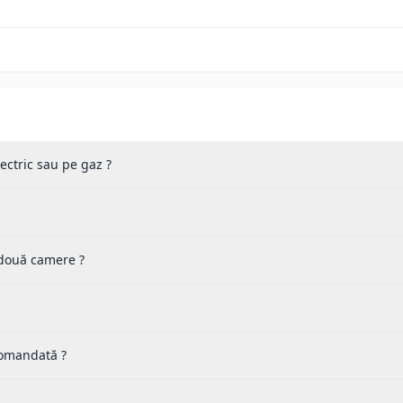
lectric sau pe gaz ?
 două camere ?
 comandată ?