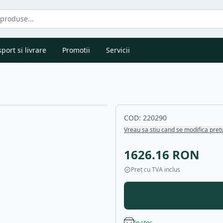
port si livrare
Promotii
Servicii
COD:
220290
Vreau sa stiu cand se modifica pret
1626.16
RON
Preț cu TVA inclus
In stoc