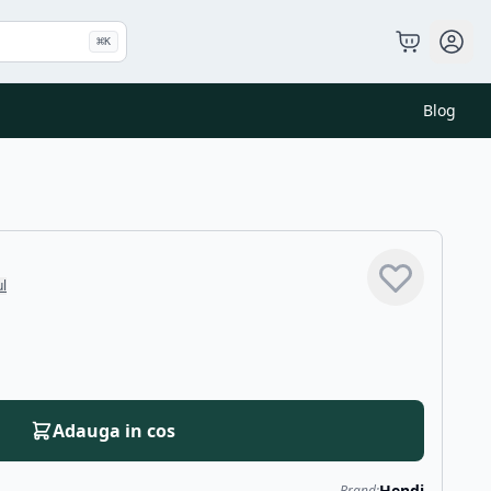
⌘
K
Blog
ul
Adauga in cos
Hendi
Brand: