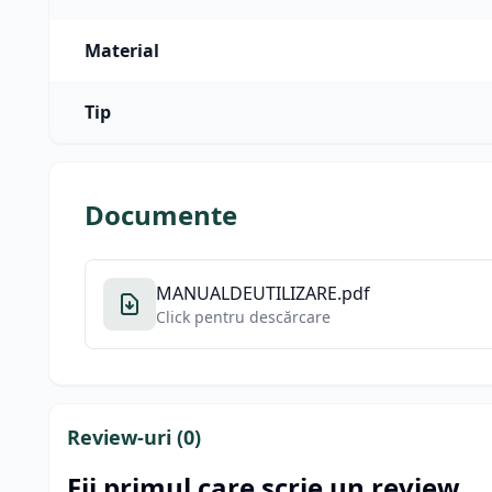
Material
Tip
Documente
MANUALDEUTILIZARE.pdf
Click pentru descărcare
Review-uri (
0
)
Fii primul care scrie un review