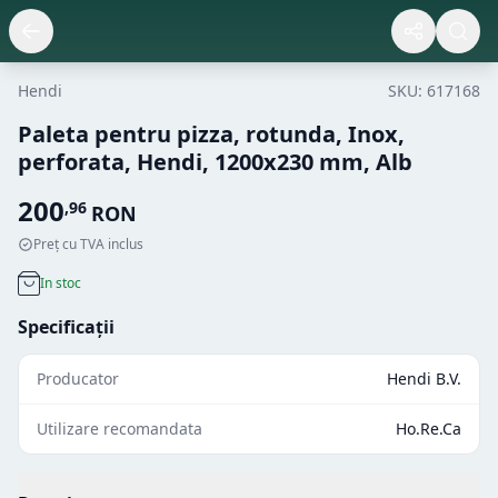
Hendi
SKU:
617168
Paleta pentru pizza, rotunda, Inox,
perforata, Hendi, 1200x230 mm, Alb
200
,
96
RON
Preț cu TVA inclus
In stoc
Specificații
Producator
Hendi B.V.
Utilizare recomandata
Ho.Re.Ca