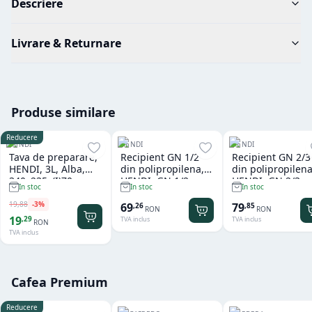
Descriere
Livrare & Returnare
Produse similare
Reducere
HENDI
HENDI
HENDI
Tava de preparare,
Recipient GN 1/2
Recipient GN 2/3
HENDI, 3L, Alba,
din polipropilena,
din polipropilena
340x235x(I)70mm,
HENDI, GN 1/2,
HENDI, GN 2/3,
In stoc
In stoc
In stoc
Dreptunghiulara
12,5L, Transparent,
13,5L, Transpare
325x265x(H)200mm,
354x325x(H)150
19
,
88
-
3
%
69
79
,
26
,
85
RON
RON
Dreptunghiular
Dreptunghiular
19
,
29
TVA inclus
TVA inclus
RON
TVA inclus
Cafea Premium
Reducere