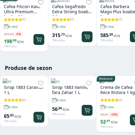
FILICORI
SEGAFREDO
BARBERA
Cafea Filicori Kave
Cafea Segafredo
Cafea Barbera
Ultra Premium
Extra Strong boabe
Mago Plus boabe
boabe 1 kg
1 kg
kg
(
1
)
(
1
)
(
1
)
In stoc
In stoc
In stoc
209
,
36
-
5
%
315
585
,
73
,
58
RON
RON
198
,
90
TVA inclus
TVA inclus
RON
TVA inclus
Produse de sezon
Reducere
1883
1883
RISTORA
Sirop 1883 Caramel
Sirop 1883 Vanilie
Crema de Cafea
1 L
fara Zahar 1 L
Rece Ristora 1 kg
(
1
)
(
1
)
In stoc
In stoc
In stoc
56
,
86
RON
TVA inclus
58
,
81
-
10
%
65
,
82
RON
52
,
91
TVA inclus
RON
TVA inclus