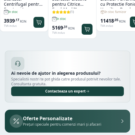
Centrifugal pentru
pentru Citrice
cu Protectie Foni
Fructe si Legume
FreshMark™
Hamilton Beach
(
1
)
In stoc furnizor
In stoc
Hendi Profi Line
Hamilton Beach
Summit® Edge
Titan
In stoc
11418
3939
,
05
,
17
RON
RON
TVA inclus
TVA inclus
5169
,
31
RON
TVA inclus
Ai nevoie de ajutor in alegerea produsului?
Specialistii nostri te pot ghida catre produsul potrivit nevoilor tale.
Consultanta gratuita.
Contacteaza un expert
Oferte Personalizate
Prețuri speciale pentru comenzi mari și afaceri