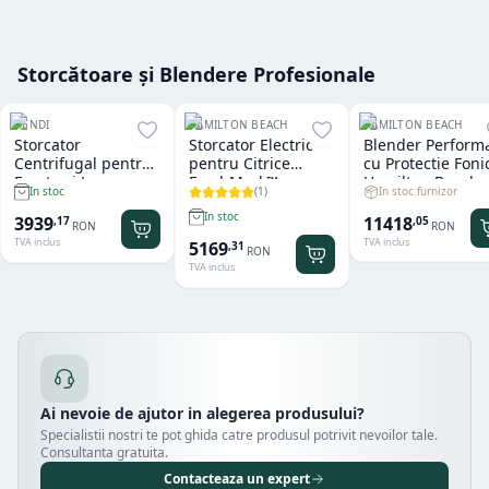
Storcătoare și Blendere Profesionale
HENDI
HAMILTON BEACH
HAMILTON BEACH
Storcator
Storcator Electric
Blender Perform
Centrifugal pentru
pentru Citrice
cu Protectie Foni
Fructe si Legume
FreshMark™
Hamilton Beach
(
1
)
In stoc furnizor
In stoc
Hendi
Hamilton Beach
Summit® Edge
In stoc
11418
3939
,
05
,
17
RON
RON
TVA inclus
TVA inclus
5169
,
31
RON
TVA inclus
Ai nevoie de ajutor in alegerea produsului?
Specialistii nostri te pot ghida catre produsul potrivit nevoilor tale.
Consultanta gratuita.
Contacteaza un expert