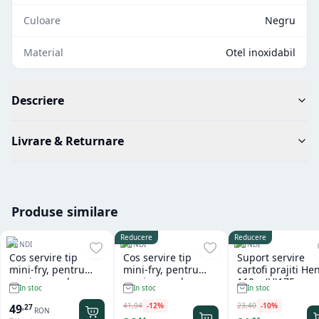
Culoare
Negru
Material
Otel inoxidabil
Descriere
Livrare & Returnare
Produse similare
Reducere
Reducere
HENDI
HENDI
HENDI
Cos servire tip
Cos servire tip
Suport servire
mini-fry, pentru
mini-fry, pentru
cartofi prajiti He
servire snacks ,
servire snacks ,
110 x (H)175 mm
In stoc
In stoc
In stoc
cartofi prajiti, inox,
cartofi prajiti, inox,
125x100x85 mm,
100x80x(H)75mm,
41
,
04
-
12
%
23
,
40
-
10
%
49
,
27
RON
Hendi
Hendi