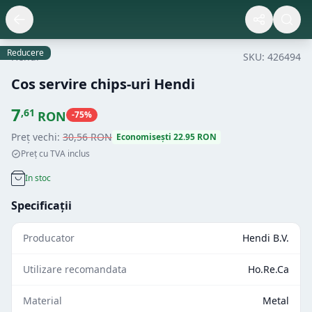
Reducere
Hendi
SKU:
426494
Cos servire chips-uri Hendi
7
,
61
RON
-
75
%
Preț vechi:
30
,
56
RON
Economisești
22.95
RON
Preț cu TVA inclus
In stoc
Specificații
Producator
Hendi B.V.
Utilizare recomandata
Ho.Re.Ca
Material
Metal