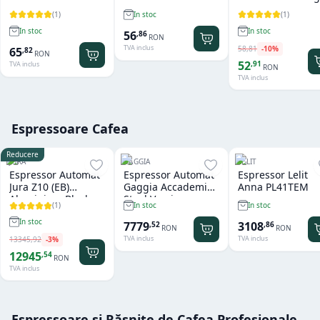
(
1
)
(
1
)
In stoc
In stoc
In stoc
56
,
86
RON
TVA inclus
58
,
81
-
10
%
65
,
82
RON
52
,
91
TVA inclus
RON
TVA inclus
Espressoare Cafea
Reducere
JURA
GAGGIA
LELIT
Espressor Automat
Espressor Automat
Espressor Lelit
Jura Z10 (EB)
Gaggia Accademia
Anna PL41TEM
Aluminium Black
Steel Version
(
1
)
In stoc
In stoc
In stoc
7779
3108
,
52
,
86
RON
RON
TVA inclus
TVA inclus
13345
,
92
-
3
%
12945
,
54
RON
TVA inclus
Espressoare și Rășnițe de Cafea Profesionale