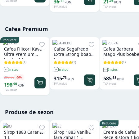
36
21
,
11
,
06
TVA inclus
RON
RON
TVA inclus
TVA inclus
Cafea Premium
Reducere
FILICORI
SEGAFREDO
BARBERA
Cafea Filicori Kave
Cafea Segafredo
Cafea Barbera
Ultra Premium
Extra Strong boabe
Mago Plus boabe
boabe 1 kg
1 kg
kg
(
1
)
(
1
)
(
1
)
In stoc
In stoc
In stoc
209
,
36
-
5
%
315
585
,
73
,
58
RON
RON
198
,
90
TVA inclus
TVA inclus
RON
TVA inclus
Produse de sezon
Reducere
1883
1883
RISTORA
Sirop 1883 Caramel
Sirop 1883 Vanilie
Crema de Cafea
1 L
fara Zahar 1 L
Rece Ristora 1 kg