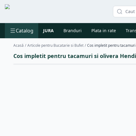
Catalog
JURA
Branduri
Plata in rate
Trans
Acasă
/
Articole pentru Bucatarie si Bufet
/
Cos impletit pentru tacamuri si olivera Hen
Reducere