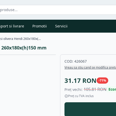
port si livrare
Promotii
Servicii
Cos impletit pentru tacamuri si olivera Hendi 260x180x(h)150 mm
di 260x180x(h)150 mm
COD:
426067
Vreau sa stiu cand se modifica pret
31.17
RON
-
71
%
105.81
RON
Eco
Preț vechi:
Preț cu TVA inclus