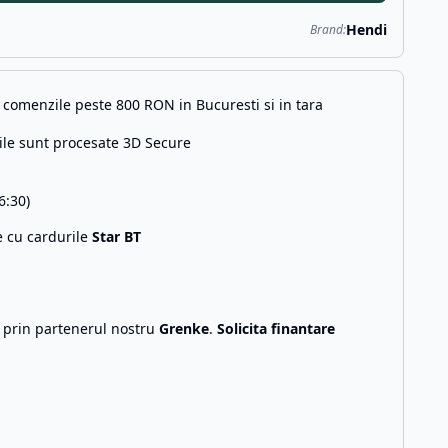
Hendi
Brand:
comenzile peste 800 RON in Bucuresti si in tara
ile sunt procesate 3D Secure
6:30)
e cu cardurile
Star BT
g prin partenerul nostru
Grenke
.
Solicita finantare