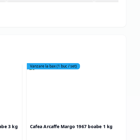
Vanzare la bax
(
1
buc / set)
Produs 
abe 3 kg
Cafea Arcaffe Margo 1967 boabe 1 kg
Cafe