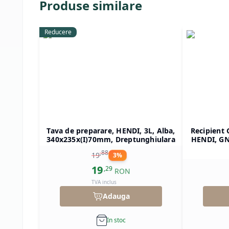
Produse similare
Reducere
Tava de preparare, HENDI, 3L, Alba,
Recipient 
340x235x(I)70mm, Dreptunghiulara
HENDI, GN 
325x265x(
,
88
19
3
%
19
,
29
RON
TVA inclus
Adauga
In stoc