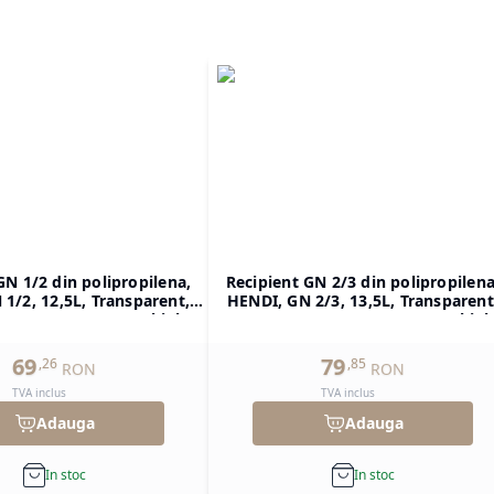
GN 1/2 din polipropilena,
Recipient GN 2/3 din polipropilena
1/2, 12,5L, Transparent,
HENDI, GN 2/3, 13,5L, Transparent
H)200mm, Dreptunghiular
354x325x(H)150mm, Dreptunghiul
69
79
,
26
,
85
RON
RON
TVA inclus
TVA inclus
Adauga
Adauga
In stoc
In stoc