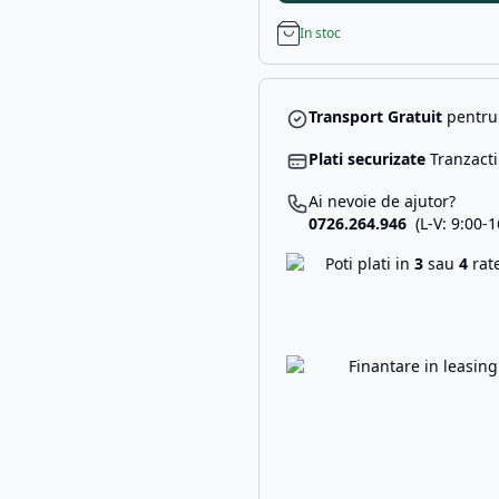
In stoc
Transport Gratuit
pentru 
Plati securizate
Tranzacti
Ai nevoie de ajutor?
0726.264.946
(L-V: 9:00-1
Poti plati in
3
sau
4
rat
Finantare in leasin