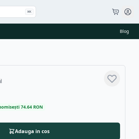
⌘
K
Blog
ul
nomisești
74.64
RON
Adauga in cos