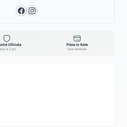
ntie Oficiala
Plata in Rate
ana la 2 ani
Fara dobanda