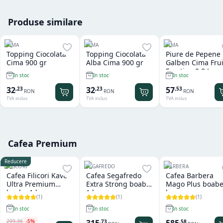
Produse similare
CIMA
CIMA
CIMA
Topping Ciocolata
Topping Ciocolata
Piure de Pepene
Cima 900 gr
Alba Cima 900 gr
Galben Cima Frui
Emotion 0.8 L
In stoc
In stoc
In stoc
32
32
57
,
23
,
23
,
53
RON
RON
RON
TVA inclus
TVA inclus
TVA inclus
Cafea Premium
Reducere
FILICORI
SEGAFREDO
BARBERA
Cafea Filicori Kave
Cafea Segafredo
Cafea Barbera
Ultra Premium
Extra Strong boabe
Mago Plus boabe
boabe 1 kg
1 kg
kg
(
1
)
(
1
)
(
1
)
In stoc
In stoc
In stoc
209
,
36
-
5
%
,
73
,
58