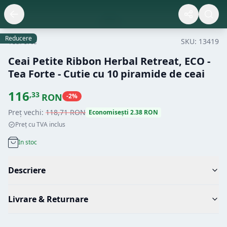
Reducere
TeaForte
SKU:
13419
Ceai Petite Ribbon Herbal Retreat, ECO -
Tea Forte - Cutie cu 10 piramide de ceai
116
,
33
RON
-
2
%
Preț vechi:
118
,
71
RON
Economisești
2.38
RON
Preț cu TVA inclus
In stoc
Descriere
Livrare & Returnare