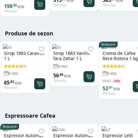
315
585
RON
RON
198
,
90
TVA inclus
TVA inclus
RON
TVA inclus
Produse de sezon
Reducere
1883
1883
RISTORA
Sirop 1883 Caramel
Sirop 1883 Vanilie
Crema de Cafea
1 L
fara Zahar 1 L
Rece Ristora 1 kg
(
1
)
(
1
)
In stoc
In stoc
In stoc
56
,
86
RON
TVA inclus
58
,
81
-
10
%
65
,
82
RON
52
,
91
TVA inclus
RON
TVA inclus
Espressoare Cafea
Reducere
JURA
GAGGIA
LELIT
Espressor Automat
Espressor Automat
Espressor Lelit