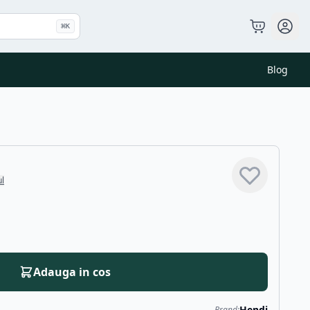
⌘
K
Blog
ul
Adauga in cos
Hendi
Brand: