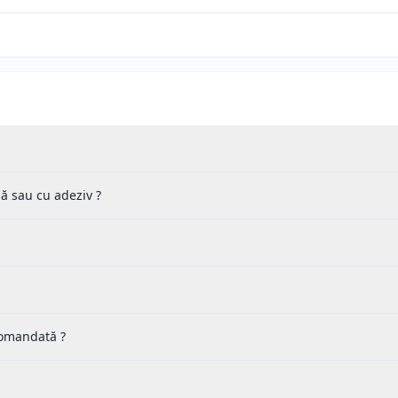
lă sau cu adeziv ?
 comandată ?