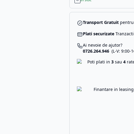
Transport Gratuit
pentru 
Plati securizate
Tranzacti
Ai nevoie de ajutor?
0726.264.946
(L-V: 9:00-1
Poti plati in
3
sau
4
rat
Finantare in leasin