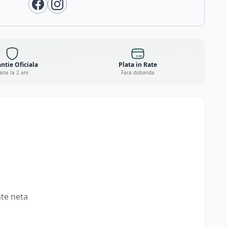
ntie Oficiala
Plata in Rate
ana la 2 ani
Fara dobanda
ate neta