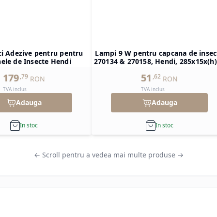
ci Adezive pentru pentru
Lampi 9 W pentru capcana de insec
ele de Insecte Hendi
270134 & 270158, Hendi, 285x15x(h
mm
179
51
,
79
,
62
RON
RON
TVA inclus
TVA inclus
Adauga
Adauga
In stoc
In stoc
← Scroll pentru a vedea mai multe produse →