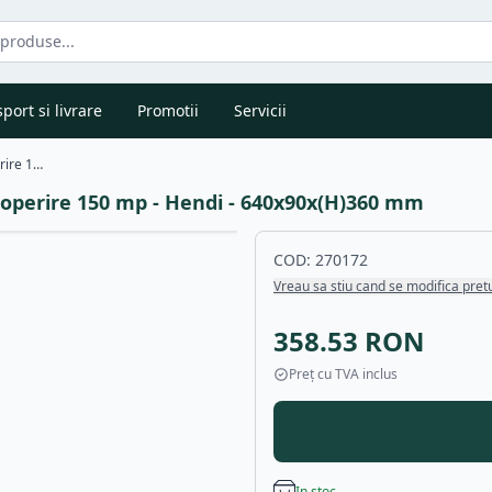
port si livrare
Promotii
Servicii
Capcana insecte - voltaj mare 2000-2500V - acoperire 150 mp - Hendi - 640x90x(H)360 mm
acoperire 150 mp - Hendi - 640x90x(H)360 mm
COD:
270172
Vreau sa stiu cand se modifica pret
358.53
RON
Preț cu TVA inclus
In stoc