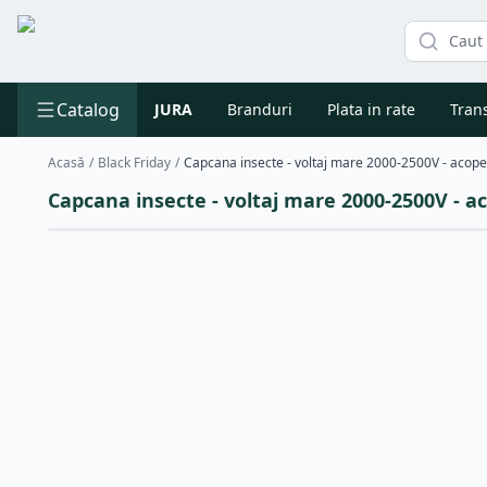
Catalog
JURA
Branduri
Plata in rate
Trans
Acasă
/
Black Friday
/
Capcana insecte - voltaj mare 2000-2500V - 