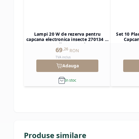
Lampi 20 W de rezerva pentru
Set 10 Pla
capcana electronica insecte 270134 &
Capcan
270158, Hendi, 570x20x(h)20 mm
69
,
26
RON
TVA inclus
Adauga
In stoc
Produse similare