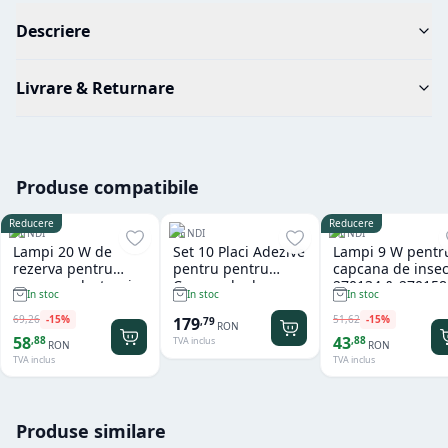
Descriere
Livrare & Returnare
Produse compatibile
Reducere
Reducere
HENDI
HENDI
HENDI
Lampi 20 W de
Set 10 Placi Adezive
Lampi 9 W pentr
rezerva pentru
pentru pentru
capcana de insec
capcana electronica
Capcanele de
270134 & 270158
In stoc
In stoc
In stoc
insecte 270134 &
Insecte Hendi
Hendi,
270158, Hendi,
285x15x(h)15 m
69
,
26
-
15
%
51
,
62
-
15
%
179
,
79
RON
570x20x(h)20 mm
58
43
,
88
,
88
TVA inclus
RON
RON
TVA inclus
TVA inclus
Produse similare