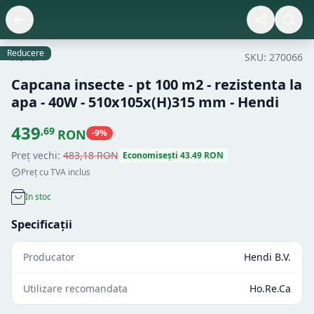
Reducere
Hendi
SKU:
270066
Capcana insecte - pt 100 m2 - rezistenta la
apa - 40W - 510x105x(H)315 mm - Hendi
439
,
69
RON
-
9
%
Preț vechi:
483
,
18
RON
Economisești
43.49
RON
Preț cu TVA inclus
In stoc
Specificații
Producator
Hendi B.V.
Utilizare recomandata
Ho.Re.Ca