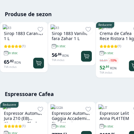
Produse de sezon
Reducere
1883
1883
RISTORA
Sirop 1883 Caramel
Sirop 1883 Vanilie
Crema de Cafea
1 L
fara Zahar 1 L
Rece Ristora 1 kg
(
1
)
(
1
)
In stoc
In stoc
In stoc
56
,
86
RON
TVA inclus
58
,
81
-
10
%
65
,
82
RON
52
,
91
TVA inclus
RON
TVA inclus
Espressoare Cafea
Reducere
JURA
GAGGIA
LELIT
Espressor Automat
Espressor Automat
Espressor Lelit
Jura Z10 (EB)
Gaggia Accademia
Anna PL41TEM
Aluminium Black
Steel Version
(
1
)
In stoc
In stoc
In stoc