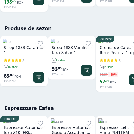
198
,
90
TVA inclus
TVA inclus
RON
TVA inclus
Produse de sezon
Reducere
1883
1883
RISTORA
Sirop 1883 Caramel
Sirop 1883 Vanilie
Crema de Cafea
1 L
fara Zahar 1 L
Rece Ristora 1 kg
(
1
)
(
1
)
In stoc
In stoc
In stoc
56
,
86
RON
TVA inclus
58
,
81
-
10
%
65
,
82
RON
52
,
91
TVA inclus
RON
TVA inclus
Espressoare Cafea
Reducere
JURA
GAGGIA
LELIT
Espressor Automat
Espressor Automat
Espressor Lelit
Jura Z10 (EB)
Gaggia Accademia
Anna PL41TEM