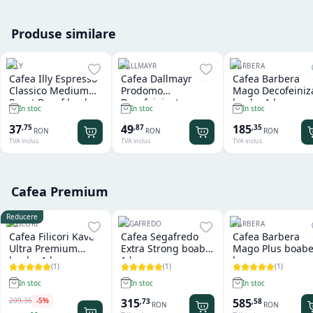
Produse similare
ILLY
DALLMAYR
BARBERA
Cafea Illy Espresso
Cafea Dallmayr
Cafea Barbera
Classico Medium
Prodomo
Mago Decofeiniz
Roast Decaf boabe
Decofeinizata
boabe 1 kg
In stoc
In stoc
In stoc
250 gr
boabe 500 gr
37
49
185
,
75
,
87
,
35
RON
RON
RON
TVA inclus
TVA inclus
TVA inclus
Cafea Premium
Reducere
FILICORI
SEGAFREDO
BARBERA
Cafea Filicori Kave
Cafea Segafredo
Cafea Barbera
Ultra Premium
Extra Strong boabe
Mago Plus boabe
boabe 1 kg
1 kg
kg
(
1
)
(
1
)
(
1
)
In stoc
In stoc
In stoc
209
,
36
-
5
%
315
585
,
73
,
58
RON
RON