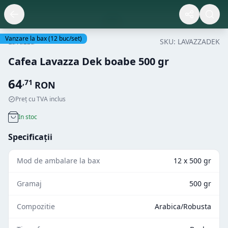
Vanzare la bax
(
12
buc/set)
Lavazza
SKU:
LAVAZZADEK
Cafea Lavazza Dek boabe 500 gr
64
,
71
RON
Preț cu TVA inclus
In stoc
Specificații
Mod de ambalare la bax
12 x 500 gr
Gramaj
500 gr
Compozitie
Arabica/Robusta