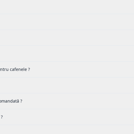
ntru cafenele ?
 comandată ?
 ?