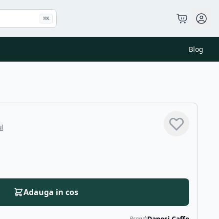
⌘
K
Blog
ul
Adauga in cos
Danesi Caffe
Brand: