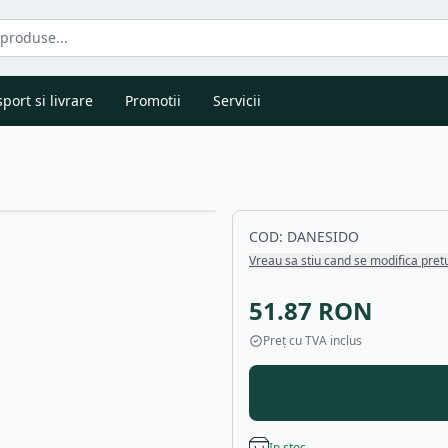
port si livrare
Promotii
Servicii
COD:
DANESIDO
Vreau sa stiu cand se modifica pret
51.87
RON
Preț cu TVA inclus
In stoc