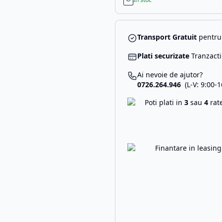
Transport Gratuit
pentru 
Plati securizate
Tranzacti
Ai nevoie de ajutor?
0726.264.946
(L-V: 9:00-1
Poti plati in
3
sau
4
rat
Finantare in leasin