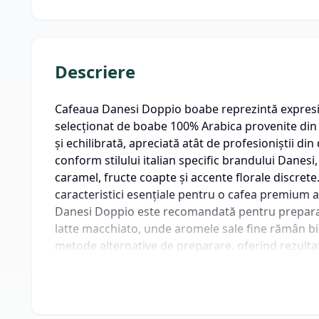
Descriere
Cafeaua Danesi Doppio boabe reprezintă expresia 
selecționat de boabe 100% Arabica provenite din 
și echilibrată, apreciată atât de profesioniștii di
conform stilului italian specific brandului Danesi
caramel, fructe coapte și accente florale discrete.
caracteristici esențiale pentru o cafea premium a
Danesi Doppio este recomandată pentru prepararea
latte macchiato, unde aromele sale fine rămân bin
metode alternative de preparare, oferind rezultate