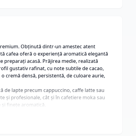
 premium. Obținută dintr-un amestec atent
stă cafea oferă o experiență aromatică elegantă
ate preparați acasă. Prăjirea medie, realizată
fil gustativ rafinat, cu note subtile de cacao,
și o cremă densă, persistentă, de culoare aurie,
ă de lapte precum cappuccino, caffe latte sau
e și profesionale, cât și în cafetiere moka sau
 și finețe aromatică.