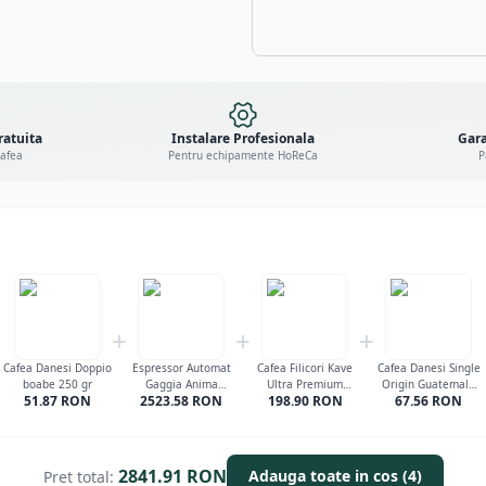
ratuita
Instalare Profesionala
Gara
cafea
Pentru echipamente HoReCa
P
+
+
+
Cafea Danesi Doppio
Espressor Automat
Cafea Filicori Kave
Cafea Danesi Single
boabe 250 gr
Gaggia Anima
Ultra Premium
Origin Guatemala
51.87
RON
2523.58
RON
198.90
RON
67.56
RON
Deluxe
boabe 1 kg
boabe 250 gr
2841.91
RON
Adauga toate in cos (4)
Pret total: