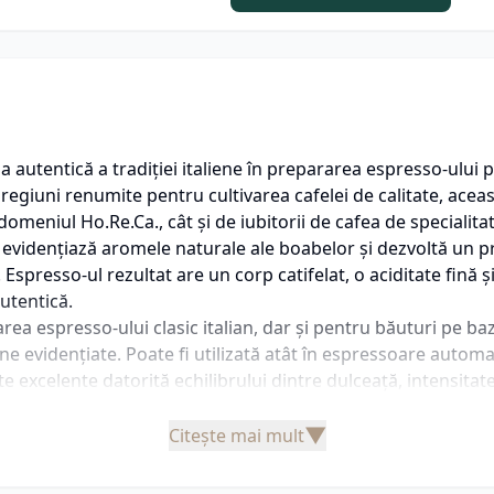
autentică a tradiției italiene în prepararea espresso-ului
regiuni renumite pentru cultivarea cafelei de calitate, acea
n domeniul Ho.Re.Ca., cât și de iubitorii de cafea de specialit
, evidențiază aromele naturale ale boabelor și dezvoltă un pro
 Espresso-ul rezultat are un corp catifelat, o aciditate fină 
utentică.
 espresso-ului clasic italian, dar și pentru băuturi pe baz
e evidențiate. Poate fi utilizată atât în espressoare automat
 excelente datorită echilibrului dintre dulceață, intensitate
▼
Citește mai mult