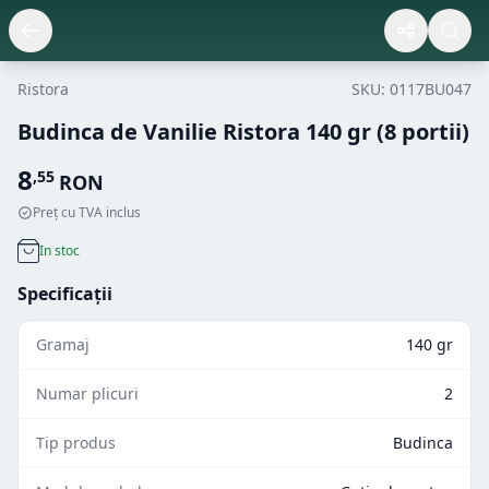
Ristora
SKU:
0117BU047
Budinca de Vanilie Ristora 140 gr (8 portii)
8
,
55
RON
Preț cu TVA inclus
In stoc
Specificații
Gramaj
140 gr
Numar plicuri
2
Tip produs
Budinca