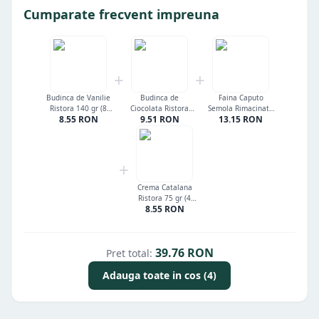
Cumparate frecvent impreuna
+
+
Budinca de Vanilie
Budinca de
Faina Caputo
Ristora 140 gr (8
Ciocolata Ristora
Semola Rimacinata
8.55
RON
9.51
RON
13.15
RON
portii)
180 gr (8 portii)
1 kg
+
Crema Catalana
Ristora 75 gr (4
8.55
RON
portii)
39.76
RON
Pret total:
Adauga toate in cos (4)