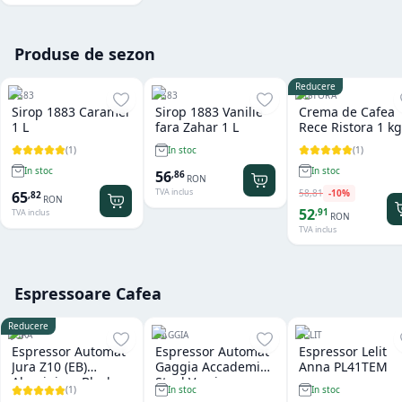
Produse de sezon
Reducere
1883
1883
RISTORA
Sirop 1883 Caramel
Sirop 1883 Vanilie
Crema de Cafea
1 L
fara Zahar 1 L
Rece Ristora 1 kg
(
1
)
(
1
)
In stoc
In stoc
In stoc
56
,
86
RON
TVA inclus
58
,
81
-
10
%
65
,
82
RON
52
,
91
TVA inclus
RON
TVA inclus
Espressoare Cafea
Reducere
JURA
GAGGIA
LELIT
Espressor Automat
Espressor Automat
Espressor Lelit
Jura Z10 (EB)
Gaggia Accademia
Anna PL41TEM
Aluminium Black
Steel Version
(
1
)
In stoc
In stoc