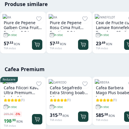
Produse similare
CIMA
CIMA
RONNEFELDT
Piure de Pepene
Piure de Pepene
Ceai de Fructe c
Galben Cima Fruit
Rosu Cima Fruit
Lamaie Ronnefel
Emotion 0.8 L
Emotion 0.8 L
Teavelope 25 plic
In stoc
In stoc
In stoc
57
57
23
,
53
,
53
,
69
RON
RON
RON
TVA inclus
TVA inclus
TVA inclus
Cafea Premium
Reducere
FILICORI
SEGAFREDO
BARBERA
Cafea Filicori Kave
Cafea Segafredo
Cafea Barbera
Ultra Premium
Extra Strong boabe
Mago Plus boabe
boabe 1 kg
1 kg
kg
(
1
)
(
1
)
(
1
)
In stoc
In stoc
In stoc
209
,
36
-
5
%
315
585
,
73
,
58
RON
RON
198
,
90
TVA inclus
TVA inclus
RON
TVA inclus