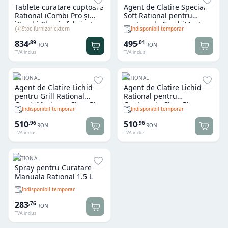
Tablete curatare cuptoare
Agent de Clatire Special
Rational iCombi Pro și
Soft Rational pentru
iCombi Classic fabricate
cuptoarele CombiMaster
Stoc furnizor extern
Indisponibil temporar
dupa anul 2019 (150 buc)
si ClimaPlus Combi 10 L
834
495
,
89
,
01
RON
RON
TVA inclus
TVA inclus
RATIONAL
RATIONAL
Agent de Clatire Lichid
Agent de Clatire Lichid
pentru Grill Rational
Rational pentru
CombiMaster si ClimaPlus
Cuptoarele ClimaPlus
Indisponibil temporar
Indisponibil temporar
Combi 10 L
Combi cu CleanJet 10 L
510
510
,
96
,
96
RON
RON
TVA inclus
TVA inclus
RATIONAL
Spray pentru Curatare
Manuala Rational 1.5 L
Indisponibil temporar
283
,
76
RON
TVA inclus