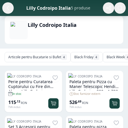
Lilly Codroipo Italia
5 produse
Lilly Codroipo Italia
Articole pentru Bucatarie si Bufet
Black Friday
Black Week
4
4
LILLY CODROIPO ITALIA
LILLY CODROIPO ITALIA
Perie pentru Curatarea
Paleta pentru Pizza cu
Cuptorului cu Fire din
Maner Telescopic Hendi
Alama Lilly Codroipo
Lilly Codroipo 200 x 1.700
Stoc furnizor extern
In stoc
mm
115
526
,
13
,
69
RON
RON
TVA inclus
TVA inclus
LILLY CODROIPO ITALIA
LILLY CODROIPO ITALIA
Set 3 Accesorii pentru
Paleta pentru pizza