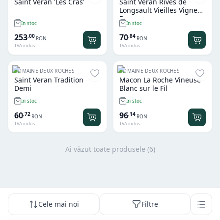
Saint Veran 'Les Cras'
Saint Veran Rives de
Longsault Vieilles Vignes
Demi
In stoc
In stoc
253
70
,
00
,
84
RON
RON
TVA inclus
TVA inclus
DOMAINE DEUX ROCHES
DOMAINE DEUX ROCHES
Saint Veran Tradition
Macon La Roche Vineuse
Demi
Blanc sur le Fil
In stoc
In stoc
60
96
,
72
,
14
RON
RON
TVA inclus
TVA inclus
Ai văzut toate produsele (
6
)
Cele mai noi
Filtre