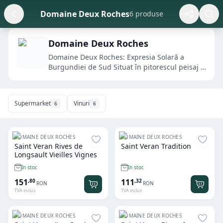
Domaine Deux Roches
6 produse
Domaine Deux Roches
Domaine Deux Roches: Expresia Solară a
Burgundiei de Sud Situat în pitorescul peisaj al
...
Supermarket
Vinuri
6
6
DOMAINE DEUX ROCHES
DOMAINE DEUX ROCHES
Saint Veran Rives de
Saint Veran Tradition
Longsault Vieilles Vignes
In stoc
In stoc
151
111
,
80
,
32
RON
RON
TVA inclus
TVA inclus
DOMAINE DEUX ROCHES
DOMAINE DEUX ROCHES