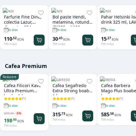
HENDI
HENDI
HENDI
Farfurie Fine Dine,
Bol paste Hendi,
Pahar Helsinki l
colectia Lazur,
melamina, rotund
drink 325 ml, LAV
diametru 254 mm,
(D)380 x (H)90 mm
In stoc
In stoc
In stoc
portelan decorat
manual
110
30
15
,
52
,
43
,
27
RON
RON
RON
TVA inclus
TVA inclus
TVA inclus
Cafea Premium
Reducere
FILICORI
SEGAFREDO
BARBERA
Cafea Filicori Kave
Cafea Segafredo
Cafea Barbera
Ultra Premium
Extra Strong boabe
Mago Plus boabe
boabe 1 kg
1 kg
kg
(
1
)
(
1
)
(
1
)
In stoc
In stoc
In stoc
209
,
36
-
5
%
315
585
,
73
,
58
RON
RON
198
,
90
TVA inclus
TVA inclus
RON
TVA inclus