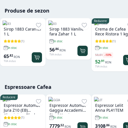
Produse de sezon
Reducere
1883
1883
RISTORA
Sirop 1883 Caramel
Sirop 1883 Vanilie
Crema de Cafea
1 L
fara Zahar 1 L
Rece Ristora 1 kg
(
1
)
(
1
)
In stoc
In stoc
In stoc
56
,
86
RON
TVA inclus
58
,
81
-
10
%
65
,
82
RON
52
,
91
TVA inclus
RON
TVA inclus
Espressoare Cafea
Reducere
JURA
GAGGIA
LELIT
Espressor Automat
Espressor Automat
Espressor Lelit
Jura Z10 (EB)
Gaggia Accademia
Anna PL41TEM
Aluminium Black
Steel Version
(
1
)
In stoc
In stoc
In stoc
7779
3108
,
52
,
86
RON
RON