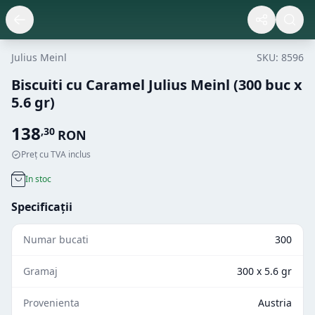
Julius Meinl
SKU:
8596
Biscuiti cu Caramel Julius Meinl (300 buc x
5.6 gr)
138
,
30
RON
Preț cu TVA inclus
In stoc
Specificații
Numar bucati
300
Gramaj
300 x 5.6 gr
Provenienta
Austria