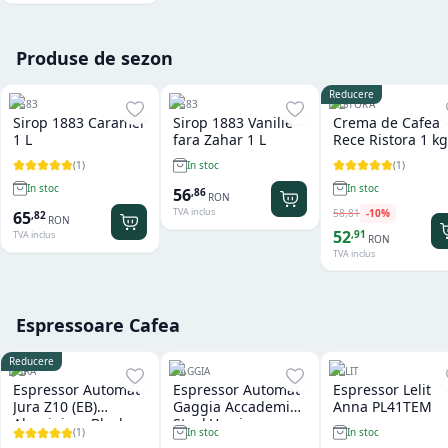
Produse de sezon
Reducere
1883
1883
RISTORA
Sirop 1883 Caramel
Sirop 1883 Vanilie
Crema de Cafea
1 L
fara Zahar 1 L
Rece Ristora 1 kg
(
1
)
(
1
)
In stoc
In stoc
In stoc
56
,
86
RON
TVA inclus
58
,
81
-
10
%
65
,
82
RON
52
,
91
TVA inclus
RON
TVA inclus
Espressoare Cafea
Reducere
JURA
GAGGIA
LELIT
Espressor Automat
Espressor Automat
Espressor Lelit
Jura Z10 (EB)
Gaggia Accademia
Anna PL41TEM
Aluminium Black
Steel Version
(
1
)
In stoc
In stoc