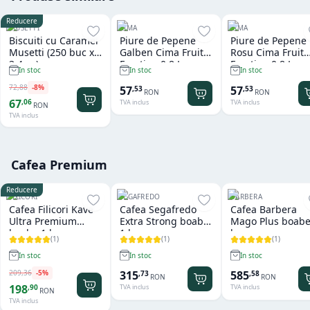
Reducere
MUSETTI
CIMA
CIMA
Biscuiti cu Caramel
Piure de Pepene
Piure de Pepene
Musetti (250 buc x
Galben Cima Fruit
Rosu Cima Fruit
3.4 gr)
Emotion 0.8 L
Emotion 0.8 L
In stoc
In stoc
In stoc
72
,
88
-
8
%
57
57
,
53
,
53
RON
RON
67
,
06
TVA inclus
TVA inclus
RON
TVA inclus
Cafea Premium
Reducere
FILICORI
SEGAFREDO
BARBERA
Cafea Filicori Kave
Cafea Segafredo
Cafea Barbera
Ultra Premium
Extra Strong boabe
Mago Plus boabe
boabe 1 kg
1 kg
kg
(
1
)
(
1
)
(
1
)
In stoc
In stoc
In stoc
209
,
36
-
5
%
315
585
,
73
,
58
RON
RON
198
,
90
TVA inclus
TVA inclus
RON
TVA inclus