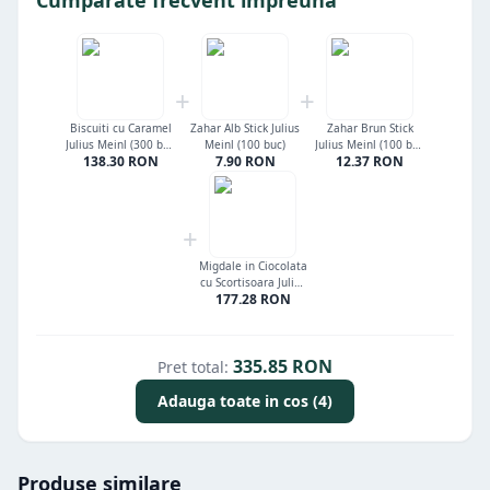
+
+
Biscuiti cu Caramel
Zahar Alb Stick Julius
Zahar Brun Stick
Julius Meinl (300 buc
Meinl (100 buc)
Julius Meinl (100 buc
138.30
RON
7.90
RON
12.37
RON
x 5.6 gr)
x 3.6 gr)
+
Migdale in Ciocolata
cu Scortisoara Julius
177.28
RON
Meinl 250 buc
335.85
RON
Pret total:
Adauga toate in cos (4)
Produse similare