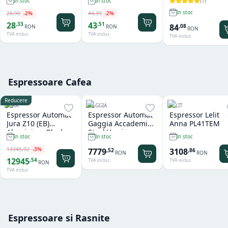
(
1
)
In stoc
In stoc
100g
500 gr
In stoc
28
,
90
-
2
%
44
,
39
-
2
%
28
43
,
33
,
51
84
,
08
RON
RON
RON
TVA inclus
TVA inclus
TVA inclus
Espressoare Cafea
Reducere
JURA
GAGGIA
LELIT
Espressor Automat
Espressor Automat
Espressor Lelit
Jura Z10 (EB)
Gaggia Accademia
Anna PL41TEM
Aluminium Black
Steel Version
In stoc
In stoc
In stoc
13345
,
92
-
3
%
7779
3108
,
52
,
86
RON
RON
12945
,
54
TVA inclus
TVA inclus
RON
TVA inclus
Espressoare si Rasnite