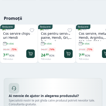
Promoții
Reducere
Reducere
Reducere
HENDI
HENDI
HENDI
Cos servire chips-
Cos pentru servire
Cos servire, meta
uri Hendi
paine, Hendi, Gri,
Hendi, Argintiu,
Polipropilena,
310x125x55(h)m
In stoc
In stoc
In stoc
design impletit tip
ratan, ø370x(h)120
30
,
56
-
75
%
94
,
07
-
74
%
27
,
03
-
71
%
mm
7
24
7
,
61
,
89
,
80
RON
RON
RON
TVA inclus
TVA inclus
TVA inclus
Ai nevoie de ajutor in alegerea produsului?
Specialistii nostri te pot ghida catre produsul potrivit nevoilor tale.
Consultanta gratuita.