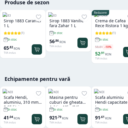
Produse de sezon
Reducere
1883
1883
RISTORA
Sirop 1883 Caramel
Sirop 1883 Vanilie
Crema de Cafea
1 L
fara Zahar 1 L
Rece Ristora 1 kg
(
1
)
(
1
)
In stoc
In stoc
In stoc
56
,
86
RON
TVA inclus
58
,
81
-
10
%
65
,
82
RON
52
,
91
TVA inclus
RON
TVA inclus
Echipamente pentru vară
HENDI
HENDI
HENDI
Scafa Hendi,
Masina pentru
Scafa aluminiu
aluminiu, 310 mm,
cuburi de gheata
Hendi capacitate
0.65 litri
Arktic, 12kg/24h
L
In stoc
In stoc
In stoc
41
921
91
,
04
,
79
,
61
RON
RON
RON
TVA inclus
TVA inclus
TVA inclus