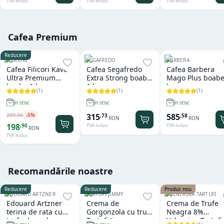
TVA inclus
TVA inclus
TVA inclus
Cafea Premium
Reducere
FILICORI
SEGAFREDO
BARBERA
Cafea Filicori Kave
Cafea Segafredo
Cafea Barbera
Ultra Premium
Extra Strong boabe
Mago Plus boabe
boabe 1 kg
1 kg
kg
(
1
)
(
1
)
(
1
)
In stoc
In stoc
In stoc
209
,
36
-
5
%
315
585
,
73
,
58
RON
RON
198
,
90
TVA inclus
TVA inclus
RON
TVA inclus
Recomandările noastre
Reducere
Reducere
Produs nou
EDOUARD ARTZNER
TARTUFI JIMMY
VALNERINA TARTUFI
Edouard Artzner
Crema de
Crema de Trufe
terina de rata cu
Gorgonzola cu trufe
Neagra 8%
trufe de padure
Tartufi Jimmy
Valnerina Tartufi