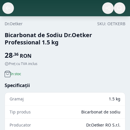
Dr.Oetker
SKU:
OETKERB
Bicarbonat de Sodiu Dr.Oetker
Professional 1.5 kg
28
,
36
RON
Preț cu TVA inclus
In stoc
Specificații
Gramaj
1.5 kg
Tip produs
Bicarbonat de sodiu
Producator
Dr.Oetker RO S.r.l.