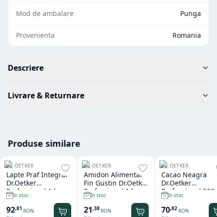
Mod de ambalare
Punga
Provenienta
Romania
Descriere
Livrare & Returnare
Produse similare
DR.OETKER
DR.OETKER
DR.OETKER
Lapte Praf Integral
Amidon Alimentar
Cacao Neagra
Dr.Oetker
Fin Gustin Dr.Oetker
Dr.Oetker
Professional 1 kg
Professional 1 kg
Professional 500
In stoc
In stoc
In stoc
92
21
70
,
81
,
38
,
82
RON
RON
RON