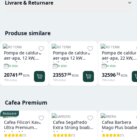
Livrare & Returnare
Produse similare
AERO TERM
AERO TERM
AERO TERM
Pompa de caldura
Pompa de caldura
Pompa de caldur
aer-apa, 12 kW,
aer-apa 12 kW
aer-apa, 22 kW,
monofazata
trifazata
trifazata
In stoc
In stoc
In stoc
20741
23557
32596
,
89
,
06
,
72
RON
RON
RON
TVA inclus
TVA inclus
TVA inclus
Cafea Premium
Reducere
FILICORI
SEGAFREDO
BARBERA
Cafea Filicori Kave
Cafea Segafredo
Cafea Barbera
Ultra Premium
Extra Strong boabe
Mago Plus boabe
boabe 1 kg
1 kg
kg
(
1
)
(
1
)
(
1
)