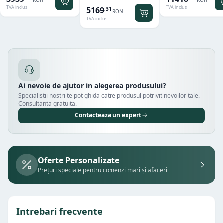
RON
RON
TVA inclus
TVA inclus
5169
,
31
RON
TVA inclus
Ai nevoie de ajutor in alegerea produsului?
Specialistii nostri te pot ghida catre produsul potrivit nevoilor tale.
Consultanta gratuita.
Contacteaza un expert
Oferte Personalizate
Prețuri speciale pentru comenzi mari și afaceri
Intrebari frecvente