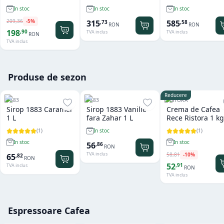
In stoc
In stoc
In stoc
209
,
36
-
5
%
315
585
,
73
,
58
RON
RON
198
,
90
TVA inclus
TVA inclus
RON
TVA inclus
Produse de sezon
Reducere
1883
1883
RISTORA
Sirop 1883 Caramel
Sirop 1883 Vanilie
Crema de Cafea
1 L
fara Zahar 1 L
Rece Ristora 1 kg
(
1
)
(
1
)
In stoc
In stoc
In stoc
56
,
86
RON
TVA inclus
58
,
81
-
10
%
65
,
82
RON
52
,
91
TVA inclus
RON
TVA inclus
Espressoare Cafea