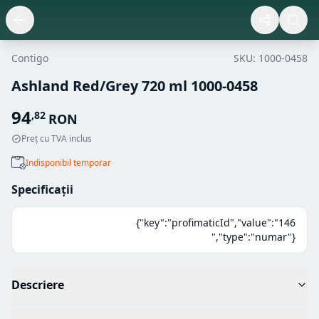
Contigo
SKU:
1000-0458
Ashland Red/Grey 720 ml 1000-0458
94
,
82
RON
Preț cu TVA inclus
Indisponibil temporar
Specificații
{"key":"profimaticId","value":"146
","type":"numar"}
Descriere