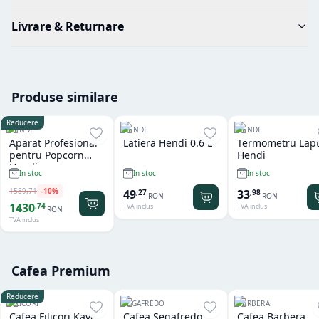
Livrare & Returnare
Produse similare
Reducere
HENDI
HENDI
HENDI
Aparat Profesional
Latiera Hendi 0.6 L
Termometru Lap
pentru Popcorn
Hendi
Hendi
In stoc
In stoc
In stoc
1589
,
71
-
10
%
49
33
,
27
,
98
RON
RON
1430
,
74
TVA inclus
TVA inclus
RON
TVA inclus
Cafea Premium
Reducere
FILICORI
SEGAFREDO
BARBERA
Cafea Filicori Kave
Cafea Segafredo
Cafea Barbera