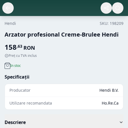
Hendi
SKU:
198209
Arzator profesional Creme-Brulee Hendi
158
,
63
RON
Preț cu TVA inclus
In stoc
Specificații
Producator
Hendi B.V.
Utilizare recomandata
Ho.Re.Ca
Descriere