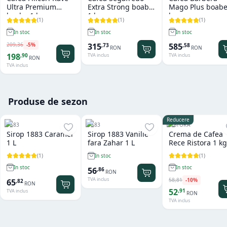
Ultra Premium
Extra Strong boabe
Mago Plus boabe
boabe 1 kg
1 kg
kg
(
1
)
(
1
)
(
1
)
In stoc
In stoc
In stoc
209
,
36
-
5
%
315
585
,
73
,
58
RON
RON
198
,
90
TVA inclus
TVA inclus
RON
TVA inclus
Produse de sezon
Reducere
1883
1883
RISTORA
Sirop 1883 Caramel
Sirop 1883 Vanilie
Crema de Cafea
1 L
fara Zahar 1 L
Rece Ristora 1 kg
(
1
)
(
1
)
In stoc
In stoc
In stoc
56
,
86
RON
TVA inclus
58
,
81
-
10
%
65
,
82
RON
52
,
91
TVA inclus
RON
TVA inclus