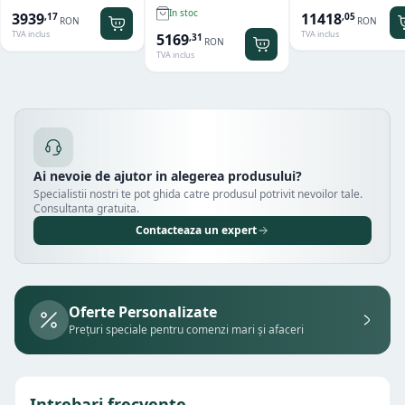
In stoc
11418
3939
,
05
,
17
RON
RON
TVA inclus
TVA inclus
5169
,
31
RON
TVA inclus
Ai nevoie de ajutor in alegerea produsului?
Specialistii nostri te pot ghida catre produsul potrivit nevoilor tale.
Consultanta gratuita.
Contacteaza un expert
Oferte Personalizate
Prețuri speciale pentru comenzi mari și afaceri
Intrebari frecvente