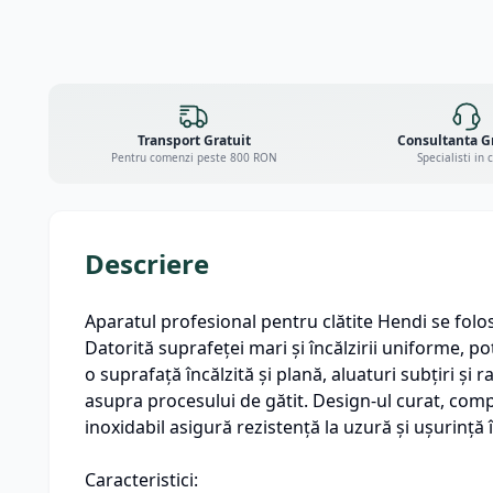
Transport Gratuit
Consultanta G
Pentru comenzi peste 800 RON
Specialisti in 
Descriere
Aparatul profesional pentru clătite Hendi se folos
Datorită suprafeței mari și încălzirii uniforme, p
o suprafață încălzită și plană, aluaturi subțiri și 
asupra procesului de gătit. Design-ul curat, compa
inoxidabil asigură rezistență la uzură și ușurință 
Caracteristici: