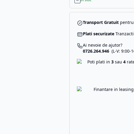
Transport Gratuit
pentru 
Plati securizate
Tranzacti
Ai nevoie de ajutor?
0726.264.946
(L-V: 9:00-1
Poti plati in
3
sau
4
rat
Finantare in leasin