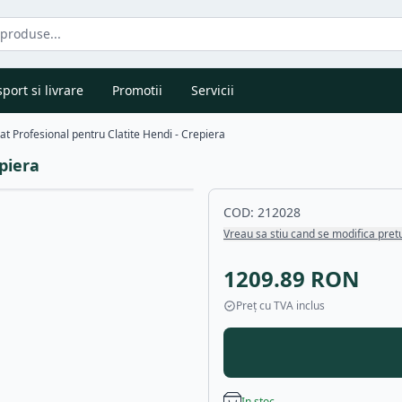
port si livrare
Promotii
Servicii
at Profesional pentru Clatite Hendi - Crepiera
piera
COD:
212028
Vreau sa stiu cand se modifica pret
1209.89
RON
Preț cu TVA inclus
In stoc