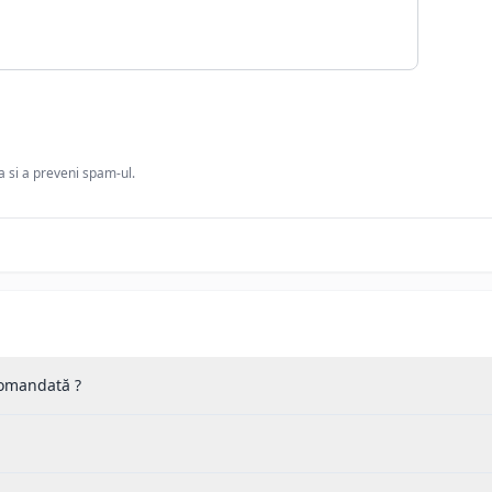
ia si a preveni spam-ul.
 comandată ?