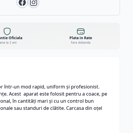
ntie Oficiala
Plata in Rate
ana la 2 ani
Fara dobanda
or într-un mod rapid, uniform și profesionist.
ințe. Acest aparat este folosit pentru a coace, pe
ional, în cantități mari și cu un control bun
onale sau standuri de clătite. Carcasa din oțel