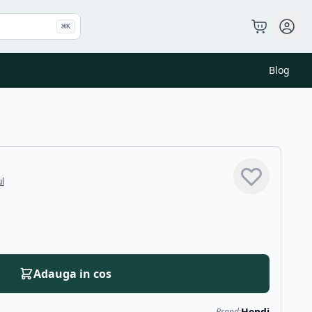
⌘
K
Blog
ul
Adauga in cos
Hendi
Brand: