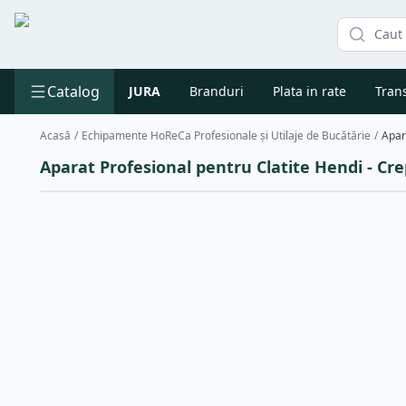
Catalog
JURA
Branduri
Plata in rate
Trans
Acasă
/
Echipamente HoReCa Profesionale și Utilaje de Bucătărie
/
Apar
Aparat Profesional pentru Clatite Hendi - Cre