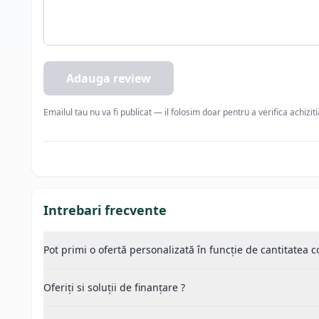
Adauga review
Emailul tau nu va fi publicat — il folosim doar pentru a verifica achizit
Intrebari frecvente
Pot primi o ofertă personalizată în funcție de cantitatea
Oferiți si soluții de finanțare ?