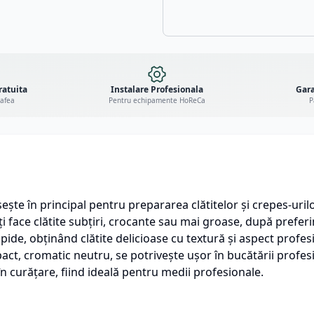
ratuita
Instalare Profesionala
Gara
cafea
Pentru echipamente HoReCa
P
ește în principal pentru prepararea clătitelor și crepes-uril
oți face clătite subțiri, crocante sau mai groase, după prefer
rapide, obținând clătite delicioase cu textură și aspect profes
ct, cromatic neutru, se potrivește ușor în bucătării profesi
în curățare, fiind ideală pentru medii profesionale.