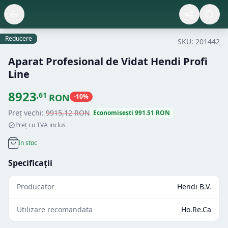
Reducere
Hendi
SKU:
201442
Aparat Profesional de Vidat Hendi Profi
Line
8923
,
61
RON
-
10
%
Preț vechi:
9915
,
12
RON
Economisești
991.51
RON
Preț cu TVA inclus
In stoc
Specificații
Producator
Hendi B.V.
Utilizare recomandata
Ho.Re.Ca