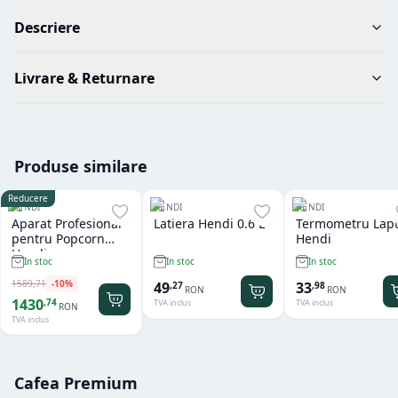
Descriere
Livrare & Returnare
Produse similare
Reducere
HENDI
HENDI
HENDI
Aparat Profesional
Latiera Hendi 0.6 L
Termometru Lap
pentru Popcorn
Hendi
Hendi
In stoc
In stoc
In stoc
1589
,
71
-
10
%
49
33
,
27
,
98
RON
RON
1430
,
74
TVA inclus
TVA inclus
RON
TVA inclus
Cafea Premium