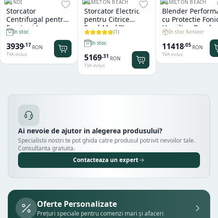
HENDI
HAMILTON BEACH
HAMILTON BEACH
Storcator
Storcator Electric
Blender Perform
Centrifugal pentru
pentru Citrice
cu Protectie Foni
Fructe si Legume
FreshMark™
Hamilton Beach
(
1
)
In stoc furnizor
In stoc
Hendi
Hamilton Beach
Summit® Edge
In stoc
11418
3939
,
05
,
17
RON
RON
TVA inclus
TVA inclus
5169
,
31
RON
TVA inclus
Ai nevoie de ajutor in alegerea produsului?
Specialistii nostri te pot ghida catre produsul potrivit nevoilor tale.
Consultanta gratuita.
Contacteaza un expert
Oferte Personalizate
Prețuri speciale pentru comenzi mari și afaceri