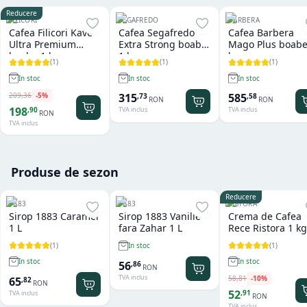
Reducere
FILICORI
SEGAFREDO
BARBERA
Cafea Filicori Kave
Cafea Segafredo
Cafea Barbera
Ultra Premium
Extra Strong boabe
Mago Plus boabe
boabe 1 kg
1 kg
kg
(
1
)
(
1
)
(
1
)
In stoc
In stoc
In stoc
209
,
36
-
5
%
315
585
,
73
,
58
RON
RON
198
,
90
TVA inclus
TVA inclus
RON
TVA inclus
Produse de sezon
Reducere
1883
1883
RISTORA
Sirop 1883 Caramel
Sirop 1883 Vanilie
Crema de Cafea
1 L
fara Zahar 1 L
Rece Ristora 1 kg
(
1
)
(
1
)
In stoc
In stoc
In stoc
56
,
86
RON
TVA inclus
58
,
81
-
10
%
65
,
82
RON
52
,
91
TVA inclus
RON
TVA inclus