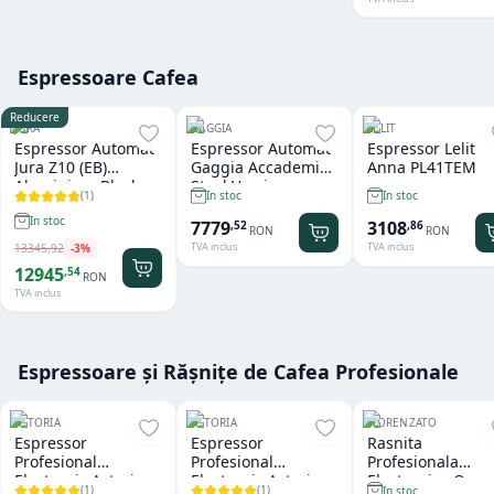
Espressoare Cafea
Reducere
JURA
GAGGIA
LELIT
Espressor Automat
Espressor Automat
Espressor Lelit
Jura Z10 (EB)
Gaggia Accademia
Anna PL41TEM
Aluminium Black
Steel Version
(
1
)
In stoc
In stoc
In stoc
7779
3108
,
52
,
86
RON
RON
TVA inclus
TVA inclus
13345
,
92
-
3
%
12945
,
54
RON
TVA inclus
Espressoare și Rășnițe de Cafea Profesionale
ASTORIA
ASTORIA
FIORENZATO
Espressor
Espressor
Rasnita
Profesional
Profesional
Profesionala
Electronic Astoria
Electronic Astoria
Electronica On
(
1
)
(
1
)
In stoc