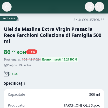
Reducere
Farchioni
SKU:
COLLEZIONEF
Ulei de Masline Extra Virgin Presat la
Rece Farchioni Collezione di Famiglia 500
ml
86
,
22
RON
-
15
%
Preț vechi:
101
,
43
RON
Economisești
15.21
RON
Preț cu TVA inclus
In stoc
Specificații
Capacitate
500 ml
Producator
FARCHIONI OLII S.p.A.