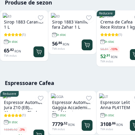
Produse de sezon
Reducere
1883
1883
RISTORA
Sirop 1883 Caramel
Sirop 1883 Vanilie
Crema de Cafea
1 L
fara Zahar 1 L
Rece Ristora 1 kg
(
1
)
(
1
)
In stoc
In stoc
In stoc
56
,
86
RON
TVA inclus
58
,
81
-
10
%
65
,
82
RON
52
,
91
TVA inclus
RON
TVA inclus
Espressoare Cafea
Reducere
JURA
GAGGIA
LELIT
Espressor Automat
Espressor Automat
Espressor Lelit
Jura Z10 (EB)
Gaggia Accademia
Anna PL41TEM
Aluminium Black
Steel Version
(
1
)
In stoc
In stoc
In stoc
7779
3108
,
52
,
86
RON
RON
TVA inclus
TVA inclus
13345
,
92
-
3
%