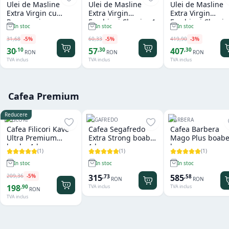
Ulei de Masline
Ulei de Masline
Ulei de Masline
Extra Virgin cu
Extra Virgin
Extra Virgin
Peperoncino
Farchioni Classico 1
Farchioni Classic
In stoc
In stoc
In stoc
Farchioni 250 ml
L
Vintage 5 L
31
,
68
-
5
%
60
,
33
-
5
%
419
,
90
-
3
%
30
57
407
,
10
,
30
,
30
RON
RON
RON
TVA inclus
TVA inclus
TVA inclus
Cafea Premium
Reducere
FILICORI
SEGAFREDO
BARBERA
Cafea Filicori Kave
Cafea Segafredo
Cafea Barbera
Ultra Premium
Extra Strong boabe
Mago Plus boabe
boabe 1 kg
1 kg
kg
(
1
)
(
1
)
(
1
)
In stoc
In stoc
In stoc
209
,
36
-
5
%
315
585
,
73
,
58
RON
RON
198
,
90
TVA inclus
TVA inclus
RON
TVA inclus