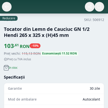
Reducere
Hendi
SKU:
506912
Tocator din Lemn de Cauciuc GN 1/2
Hendi 265 x 325 x (H)45 mm
103
,
61
RON
-
10
%
Preț vechi:
115
,
13
RON
Economisești
11.52
RON
Preț cu TVA inclus
In stoc
Specificații
Garantie
30 zile
Mod de ambalare
Autocolant