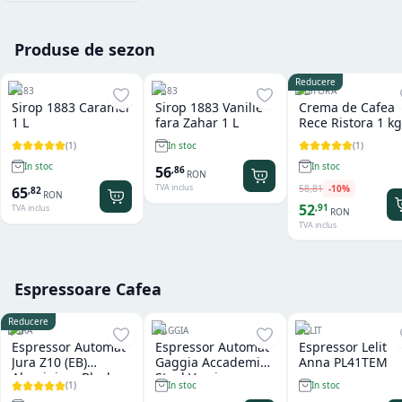
Produse de sezon
Reducere
1883
1883
RISTORA
Sirop 1883 Caramel
Sirop 1883 Vanilie
Crema de Cafea
1 L
fara Zahar 1 L
Rece Ristora 1 kg
(
1
)
(
1
)
In stoc
In stoc
In stoc
56
,
86
RON
TVA inclus
58
,
81
-
10
%
65
,
82
RON
52
,
91
TVA inclus
RON
TVA inclus
Espressoare Cafea
Reducere
JURA
GAGGIA
LELIT
Espressor Automat
Espressor Automat
Espressor Lelit
Jura Z10 (EB)
Gaggia Accademia
Anna PL41TEM
Aluminium Black
Steel Version
(
1
)
In stoc
In stoc