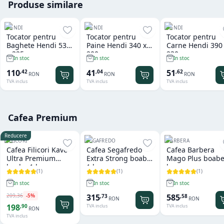
Produse similare
HENDI
HENDI
HENDI
Tocator pentru
Tocator pentru
Tocator pentru
Baghete Hendi 530
Paine Hendi 340 x
Carne Hendi 390
x 325 mm
200 mm
230 mm
In stoc
In stoc
In stoc
110
41
51
,
42
,
04
,
62
RON
RON
RON
TVA inclus
TVA inclus
TVA inclus
Cafea Premium
Reducere
FILICORI
SEGAFREDO
BARBERA
Cafea Filicori Kave
Cafea Segafredo
Cafea Barbera
Ultra Premium
Extra Strong boabe
Mago Plus boabe
boabe 1 kg
1 kg
kg
(
1
)
(
1
)
(
1
)
In stoc
In stoc
In stoc
209
,
36
-
5
%
315
585
,
73
,
58
RON
RON
198
,
90
TVA inclus
TVA inclus
RON
TVA inclus