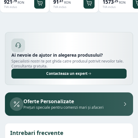
921
91
1573
,
79
,
61
,
25
RON
RON
RON
TVA inclus
TVA inclus
TVA inclus
Ai nevoie de ajutor in alegerea produsului?
Specialistii nostri te pot ghida catre produsul potrivit nevoilor tale.
Consultanta gratuita.
Contacteaza un expert
Oferte Personalizate
Prețuri speciale pentru comenzi mari și afaceri
Intrebari frecvente