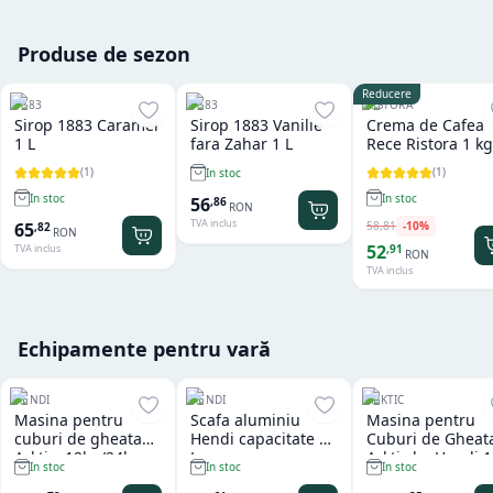
Produse de sezon
Reducere
1883
1883
RISTORA
Sirop 1883 Caramel
Sirop 1883 Vanilie
Crema de Cafea
1 L
fara Zahar 1 L
Rece Ristora 1 kg
(
1
)
(
1
)
In stoc
In stoc
In stoc
56
,
86
RON
TVA inclus
58
,
81
-
10
%
65
,
82
RON
52
,
91
TVA inclus
RON
TVA inclus
Echipamente pentru vară
HENDI
HENDI
ARKTIC
Masina pentru
Scafa aluminiu
Masina pentru
cuburi de gheata
Hendi capacitate 2
Cuburi de Gheat
Arktic, 12kg/24h
L
Arktic by Hendi 
In stoc
In stoc
In stoc
kg