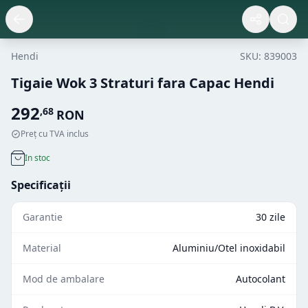
Hendi
SKU:
839003
Tigaie Wok 3 Straturi fara Capac Hendi
292
,
68
RON
Preț cu TVA inclus
In stoc
Specificații
Garantie
30 zile
Material
Aluminiu/Otel inoxidabil
Mod de ambalare
Autocolant