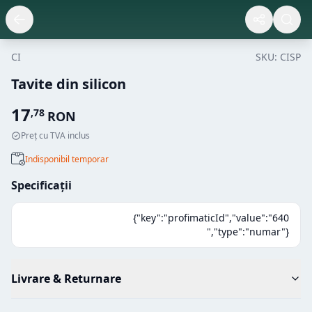
CI
SKU:
CISP
Tavite din silicon
17
,
78
RON
Preț cu TVA inclus
Indisponibil temporar
Specificații
{"key":"profimaticId","value":"640
","type":"numar"}
Livrare & Returnare