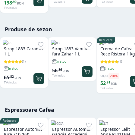
198
,
90
TVA inclus
TVA inclus
RON
TVA inclus
Produse de sezon
Reducere
1883
1883
RISTORA
Sirop 1883 Caramel
Sirop 1883 Vanilie
Crema de Cafea
1 L
fara Zahar 1 L
Rece Ristora 1 kg
(
1
)
(
1
)
In stoc
In stoc
In stoc
56
,
86
RON
TVA inclus
58
,
81
-
10
%
65
,
82
RON
52
,
91
TVA inclus
RON
TVA inclus
Espressoare Cafea
Reducere
JURA
GAGGIA
LELIT
Espressor Automat
Espressor Automat
Espressor Lelit
Jura Z10 (EB)
Gaggia Accademia
Anna PL41TEM