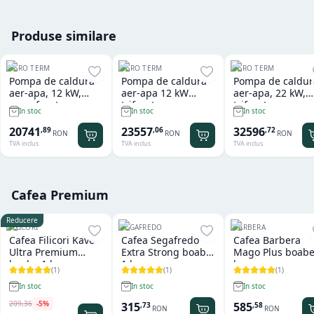
Produse similare
AERO TERM
AERO TERM
AERO TERM
Pompa de caldura
Pompa de caldura
Pompa de caldur
aer-apa, 12 kW,
aer-apa 12 kW
aer-apa, 22 kW,
monofazata
trifazata
trifazata
In stoc
In stoc
In stoc
20741
23557
32596
,
89
,
06
,
72
RON
RON
RON
TVA inclus
TVA inclus
TVA inclus
Cafea Premium
Reducere
FILICORI
SEGAFREDO
BARBERA
Cafea Filicori Kave
Cafea Segafredo
Cafea Barbera
Ultra Premium
Extra Strong boabe
Mago Plus boabe
boabe 1 kg
1 kg
kg
(
1
)
(
1
)
(
1
)
In stoc
In stoc
In stoc
209
,
36
-
5
%
315
585
,
73
,
58
RON
RON